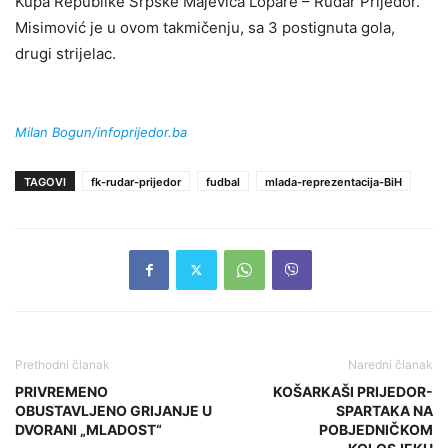
Kupa Republike Srpske Majevica Lopare – Rudar Prijedor.
Misimović je u ovom takmičenju, sa 3 postignuta gola,
drugi strijelac.
Milan Bogun/infoprijedor.ba
TAGOVI
fk-rudar-prijedor
fudbal
mlada-reprezentacija-BiH
Prethodni članak
Naredni članak
PRIVREMENO
KOŠARKAŠI PRIJEDOR-
OBUSTAVLJENO GRIJANJE U
SPARTAKA NA
DVORANI „MLADOST“
POBJEDNIČKOM