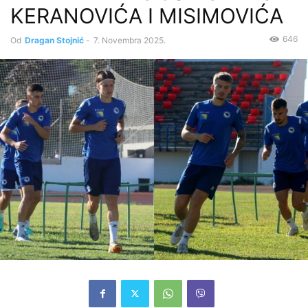
KERANOVIĆA I MISIMOVIĆA
646
Od
Dragan Stojnić
-
7. Novembra 2025.