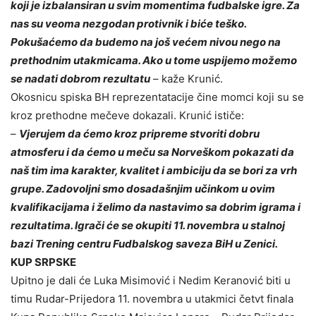
koji je izbalansiran u svim momentima fudbalske igre. Za
nas su veoma nezgodan protivnik i biće teško.
Pokušaćemo da budemo na još većem nivou nego na
prethodnim utakmicama. Ako u tome uspijemo možemo
se nadati dobrom rezultatu
– kaže Krunić.
Okosnicu spiska BH reprezentatacije čine momci koji su se
kroz prethodne mečeve dokazali. Krunić ističe:
–
Vjerujem da ćemo kroz pripreme stvoriti dobru
atmosferu i da ćemo u meču sa Norveškom pokazati da
naš tim ima karakter, kvalitet i ambiciju da se bori za vrh
grupe. Zadovoljni smo dosadašnjim učinkom u ovim
kvalifikacijama i želimo da nastavimo sa dobrim igrama i
rezultatima. Igrači će se okupiti 11. novembra u stalnoj
bazi Trening centru Fudbalskog saveza BiH u Zenici.
KUP SRPSKE
Upitno je dali će Luka Misimović i Nedim Keranović biti u
timu Rudar-Prijedora 11. novembra u utakmici četvt finala