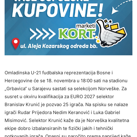
Omladinska U-21 fudbalska reprezentacija Bosne i
Hercegovine će se 18. novembra u 18:00 sati na stadionu
„Grbavica“ u Sarajevu sastati sa selekcijom Norveške. Za
susret u okviru kvalifikacija za EURO 2027 selektor
Branislav Krunić je pozvao 25 igrača. Na spisku se nalaze
igrači Rudar Prijedora Nedim Keranović i Luka Gabriel
Misimović. Selektor Krunić kaže da je Norveška kvalitetna
ekipe dobro izbalansiranih te fizički jakih i tehnički
potkovanih igrača. Opasni su naročito prema naprijed kaže