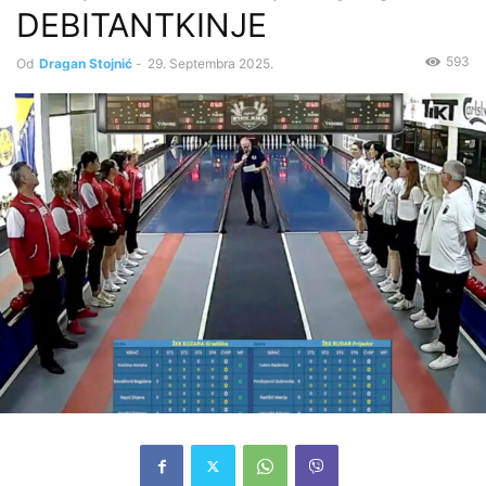
DEBITANTKINJE
593
Od
Dragan Stojnić
-
29. Septembra 2025.