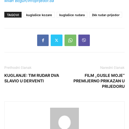
Milan Bogun/infoprijedor.ba
TAGOVI
kuglašice kozare
kuglašice rudara
žkk rudar-prijedor
Prethodni članak
Naredni članak
KUGLANJE: TIM RUDAR DVA
FILM „GUSLE MOJE“
SLAVIO U DERVENTI
PREMIJERNO PRIKAZAN U
PRIJEDORU