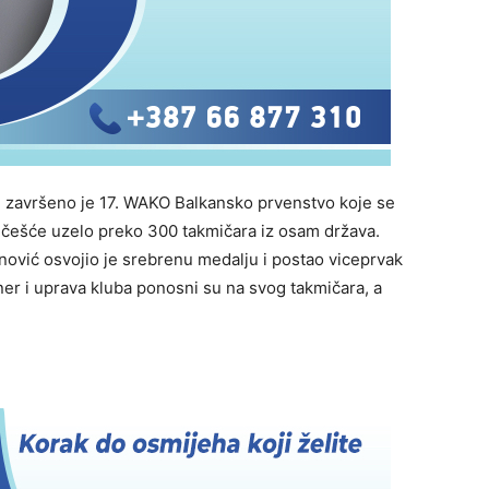
a) završeno je 17. WAKO Balkansko prvenstvo koje se
 učešće uzelo preko 300 takmičara iz osam država.
ović osvojio je srebrenu medalju i postao viceprvak
ener i uprava kluba ponosni su na svog takmičara, a
.