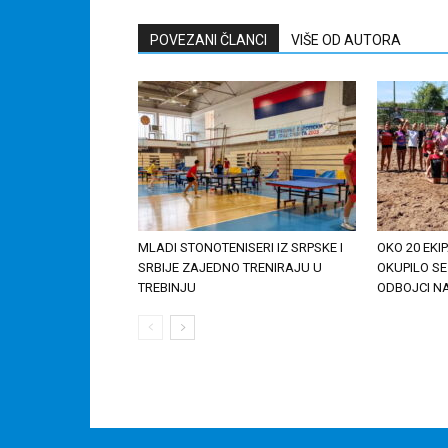
POVEZANI ČLANCI
VIŠE OD AUTORA
MLADI STONOTENISERI IZ SRPSKE I
OKO 20 EKIP
SRBIJE ZAJEDNO TRENIRAJU U
OKUPILO SE
TREBINJU
ODBOJCI NA