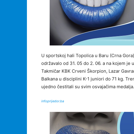
U sportskoj hali Topolica u Baru (Crna Gor
održavalo od 31. 05 do 2. 06. a na kojem je
Takmičar KBK Crveni Škorpion, Lazar Gavran
Balkana u disciplini K-1 juniori do 71 kg. Tr
ujedno čestitali su svim osvajačima medalja
infoprijedor.ba