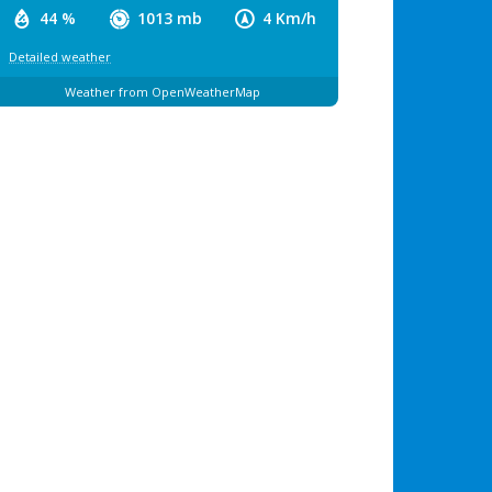
44 %
1013 mb
4 Km/h
Detailed weather
Weather from OpenWeatherMap