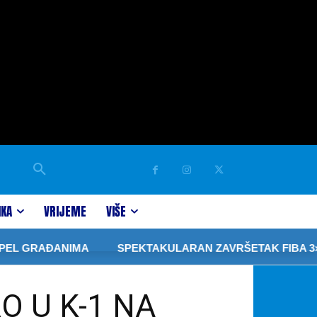
IKA
VRIJEME
VIŠE
AĐANIMA
SPEKTAKULARAN ZAVRŠETAK FIBA 3×3 TURN
 U K-1 NA