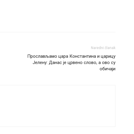
Naredni članak
Прослављамо цара Константина и царицу
Јелену: Данас је црвено слово, а ово су
обичаји