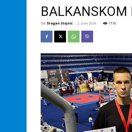
BALKANSKOM 
Od
Dragan Stojnić
-
2. Juna 2024.
1116