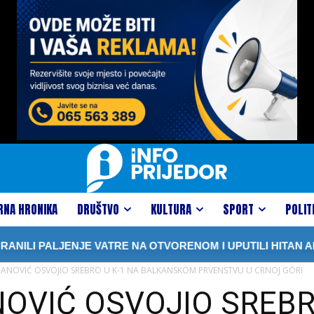
RNA HRONIKA
DRUŠTVO
KULTURA
SPORT
POLIT
PALJENJE VATRE NA OTVORENOM I UPUTILI HITAN APEL GR
ANOVIĆ OSVOJIO SREBRO U K-1 NA BALKANSKOM PRVENSTVU U CRNOJ GORI
OVIĆ OSVOJIO SREBRO