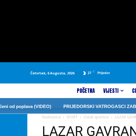
C
Četvrtak, 6 Augusta, 2026
27
Prijedor
POČETNA
VIJESTI
C
poplava (VIDEO)
PRIJEDORSKI VATROGASCI ZABRANILI 
Naslovnica
SPORT
Ostali sportovi
LAZAR GAVR
LAZAR GAVRAN