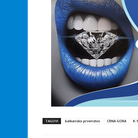
TAGOVI
balkansko prvenstvo
CRNA GORA
K-