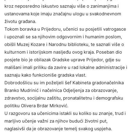
kroz neposredno iskustvo saznaju više o zanimanjima i
ustanovama koje imaju značajnu ulogu u svakodnevnom
životu građana.
Tokom boravka u Prijedoru, učenici su posjetili vatrogasce
i upoznali se sa njihovim odgovornim i humanim poslom,
obišli Muzej Kozare i Narodnu biblioteku, te saznali više o
kulturnom i istorijskom nasljeđu ovog kraja. Poseban dio
posjete bio je obilazak Gradske uprave Prijedor, gdje su
mališani imali priliku da zavire u rad lokalne administracije i
saznaju kako funkcioniše gradska vlast.
Dobrodošlicu su im poželjeli šef Kabineta gradonačelnika
Branko Mudrinić i načelnica Odjeljenja za obrazovanje,
zdravstvo, socijalnu zaštitu, pronatalitetnu i demografsku
politiku Olivera Brdar Mirković.
U razgovoru sa učenicima istakli su koliko su znanje, trud i
marljivo učenje važni za njihov budući životni put,
naglasivši da je obrazovanje temelj svakog uspjeha.