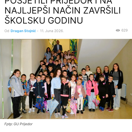
POSJETILI PRIJEDOR I NA
NAJLJEPŠI NAČIN ZAVRŠILI
ŠKOLSKU GODINU
629
Od
Dragan Stojnić
-
11. Juna 2026.
Fptp: GU Prijedor