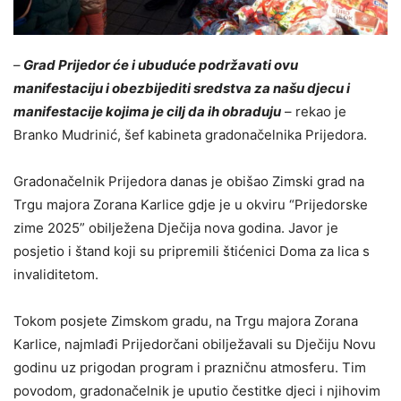
–
Grad Prijedor će i ubuduće podržavati ovu
manifestaciju i obezbijediti sredstva za našu djecu i
manifestacije kojima je cilj da ih obraduju
– rekao je
Branko Mudrinić, šef kabineta gradonačelnika Prijedora.
Gradonačelnik Prijedora danas je obišao Zimski grad na
Trgu majora Zorana Karlice gdje je u okviru “Prijedorske
zime 2025” obilježena Dječija nova godina. Javor je
posjetio i štand koji su pripremili štićenici Doma za lica s
invaliditetom.
Tokom posjete Zimskom gradu, na Trgu majora Zorana
Karlice, najmlađi Prijedorčani obilježavali su Dječiju Novu
godinu uz prigodan program i prazničnu atmosferu. Tim
povodom, gradonačelnik je uputio čestitke djeci i njihovim