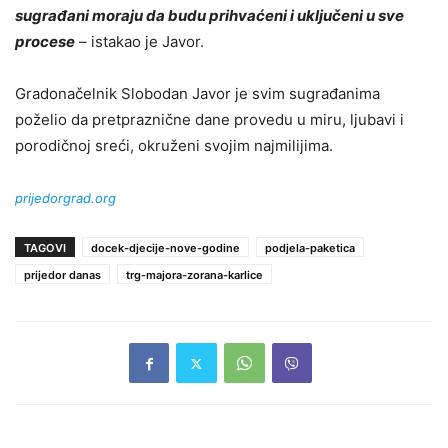
sugrađani moraju da budu prihvaćeni i uključeni u sve
procese
– istakao je Javor.
Gradonačelnik Slobodan Javor je svim sugrađanima
poželio da pretpraznične dane provedu u miru, ljubavi i
porodičnoj sreći, okruženi svojim najmilijima.
prijedorgrad.org
TAGOVI
docek-djecije-nove-godine
podjela-paketica
prijedor danas
trg-majora-zorana-karlice