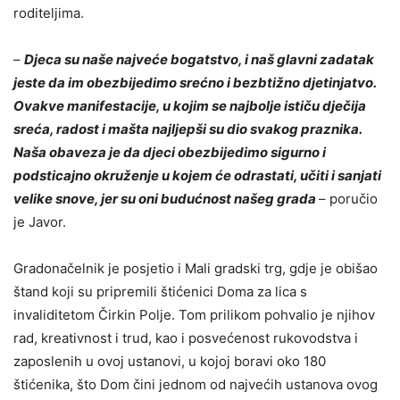
roditeljima.
–
Djeca su naše najveće bogatstvo, i naš glavni zadatak
jeste da im obezbijedimo srećno i bezbtižno djetinjatvo.
Ovakve manifestacije, u kojim se najbolje ističu dječija
sreća, radost i mašta najljepši su dio svakog praznika.
Naša obaveza je da djeci obezbijedimo sigurno i
podsticajno okruženje u kojem će odrastati, učiti i sanjati
velike snove, jer su oni budućnost našeg grada
– poručio
je Javor.
Gradonačelnik je posjetio i Mali gradski trg, gdje je obišao
štand koji su pripremili štićenici Doma za lica s
invaliditetom Čirkin Polje. Tom prilikom pohvalio je njihov
rad, kreativnost i trud, kao i posvećenost rukovodstva i
zaposlenih u ovoj ustanovi, u kojoj boravi oko 180
štićenika, što Dom čini jednom od najvećih ustanova ovog