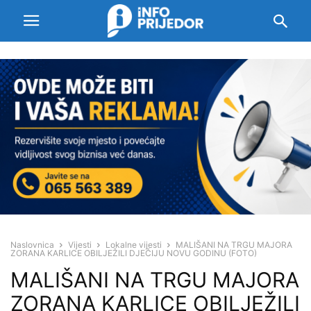
Naslovnica
Vijesti
Lokalne vijesti
MALIŠANI NA TRGU MAJORA
ZORANA KARLICE OBILJEŽILI DJEČIJU NOVU GODINU (FOTO)
MALIŠANI NA TRGU MAJORA
ZORANA KARLICE OBILJEŽILI