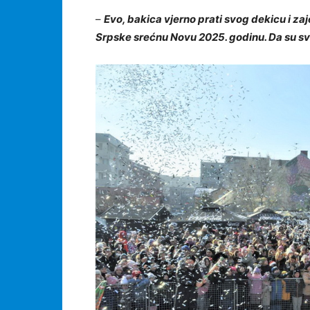
–
Evo, bakica vjerno prati svog dekicu i za
Srpske srećnu Novu 2025. godinu. Da su svi ž