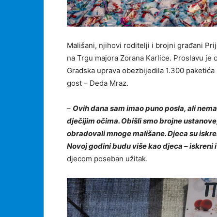
Mališani, njihovi roditelji i brojni građani 
na Trgu majora Zorana Karlice. Proslavu je 
Gradska uprava obezbijedila 1.300 paketića 
gost – Deda Mraz.
–
Ovih dana sam imao puno posla, ali nema 
dječijim očima. Obišli smo brojne ustanove, 
obradovali mnoge mališane. Djeca su iskren
Novoj godini budu više kao djeca – iskreni i
djecom poseban užitak.