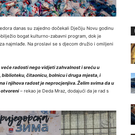
Prijedora danas su zajedno dočekali Dječiju Novu godinu
obilježio bogat kulturno-zabavni program, dok je
za najmlađe. Na proslavi se s djecom družio i omiljeni
veće radosti nego vidjeti zahvalnost i sreću u
biblioteku, čitaonicu, bolnicu i druga mjesta, i
a i njihova radost je neprocjenjiva. Želim svima da u
 otvoreni
– rekao je Deda Mraz, dodajući da je rad s