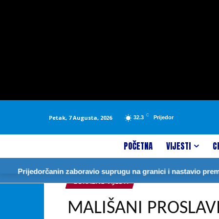
C
Petak, 7 Augusta, 2026
32.3
Prijedor
POČETNA
VIJESTI
C
dorčanin zaboravio suprugu na granici i nastavio prema Njemačk
LOKALNE VIJESTI
MALIŠANI PROSLAVI