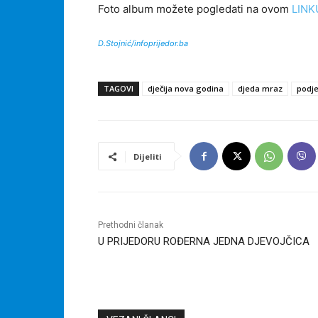
Foto album možete pogledati na ovom
LINK
D.Stojnić/infoprijedor.ba
TAGOVI
dječija nova godina
djeda mraz
podje
Dijeliti
Prethodni članak
U PRIJEDORU ROĐERNA JEDNA DJEVOJČICA