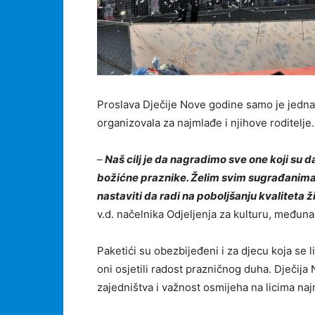
Proslava Dječije Nove godine samo je jedna 
organizovala za najmlađe i njihove roditelje.
–
Naš cilj je da nagradimo sve one koji su 
božićne praznike. Želim svim sugrađanima
nastaviti da radi na poboljšanju kvaliteta
v.d. načelnika Odjeljenja za kulturu, međuna
Paketići su obezbijeđeni i za djecu koja se li
oni osjetili radost prazničnog duha. Dječij
zajedništva i važnost osmijeha na licima naj