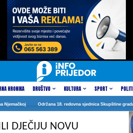
RNA HRONIKA
DRUŠTVO
KULTURA
SPORT
POLIT
oj
Održana 18. redovna sjednica Skupštine grada
DRA
LI DJEČIJU NOVU