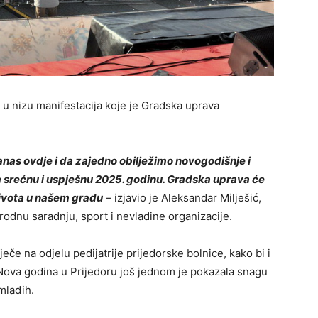
u nizu manifestacija koje je Gradska uprava
danas ovdje i da zajedno obilježimo novogodišnje i
 srećnu i uspješnu 2025. godinu. Gradska uprava će
 života u našem gradu
– izjavio je Aleksandar Milješić,
rodnu saradnju, sport i nevladine organizacije.
ječe na odjelu pedijatrije prijedorske bolnice, kako bi i
a Nova godina u Prijedoru još jednom je pokazala snagu
mlađih.