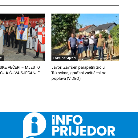
ti
Lokalne vijesti
SKE VEČERI – MJESTO
Javor: Završen parapetni zid u
ICIJA ČUVA SJEĆANJE
Tukovima, građani zaštićeni od
poplava (VIDEO)