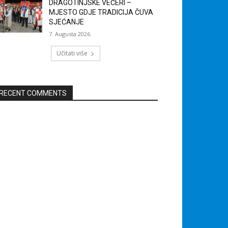
DRAGOTINJSKE VEČERI –
MJESTO GDJE TRADICIJA ČUVA
SJEĆANJE
7. Augusta 2026.
Učitati više
RECENT COMMENTS