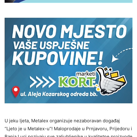
U jeku ljeta, Metalex organizuje nezaboravan događaj
“Ljeto je u Metalex-u”! Maloprodaje u Prnjavoru, Prijedoru i
Banja Luci pozivaju sve zaljubljenike u kvalitetne proizvode