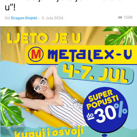
u”!
1068
Od
Dragan Stojnić
-
3. Jula 2024.