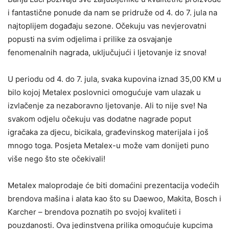
i fantastične ponude da nam se pridruže od 4. do 7. jula na
najtoplijem događaju sezone. Očekuju vas nevjerovatni
popusti na svim odjelima i prilike za osvajanje
fenomenalnih nagrada, uključujući i ljetovanje iz snova!
U periodu od 4. do 7. jula, svaka kupovina iznad 35,00 KM u
bilo kojoj Metalex poslovnici omogućuje vam ulazak u
izvlačenje za nezaboravno ljetovanje. Ali to nije sve! Na
svakom odjelu očekuju vas dodatne nagrade poput
igračaka za djecu, bicikala, građevinskog materijala i još
mnogo toga. Posjeta Metalex-u može vam donijeti puno
više nego što ste očekivali!
Metalex maloprodaje će biti domaćini prezentacija vodećih
brendova mašina i alata kao što su Daewoo, Makita, Bosch i
Karcher – brendova poznatih po svojoj kvaliteti i
pouzdanosti. Ova jedinstvena prilika omogućuje kupcima