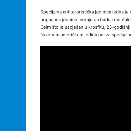
Specijalna antiteroristička jedinica jedna je
pripadnici jednice moraju da budu i mentalno
Osim što je uspješan u krosfitu, 23-godišnji P
čuvenom američkom jedinicom za specijalne