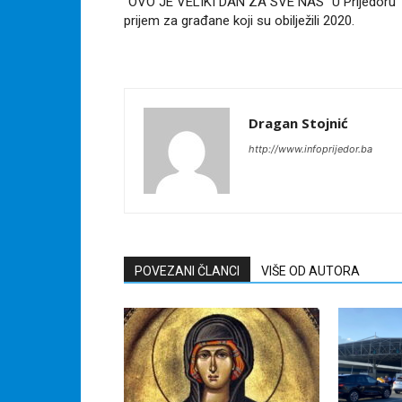
“OVO JE VELIKI DAN ZA SVE NAS” U Prijedoru
prijem za građane koji su obilježili 2020.
Dragan Stojnić
http://www.infoprijedor.ba
POVEZANI ČLANCI
VIŠE OD AUTORA