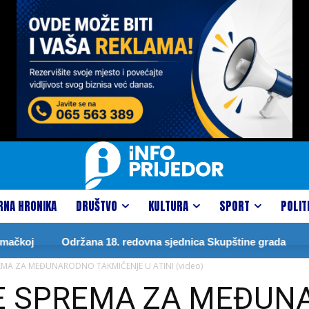
RNA HRONIKA
DRUŠTVO
KULTURA
SPORT
POLIT
Održana 18. redovna sjednica Skupštine grada
DRAG
EMA ZA MEĐUNARODNO TAKMIČENJE U ATINI (video)
SE SPREMA ZA MEĐU