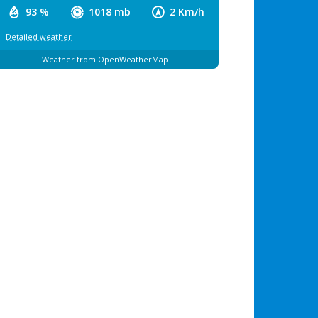
93 %
1018 mb
2 Km/h
Detailed weather
Weather from OpenWeatherMap