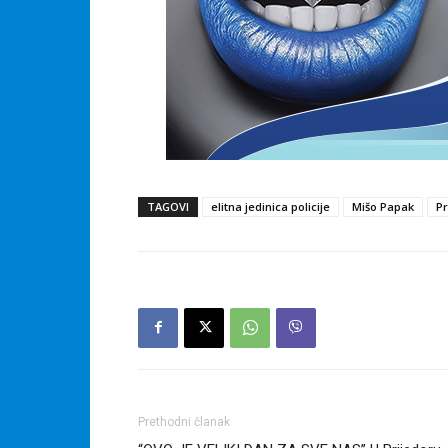
TAGOVI
elitna jedinica policije
Mišo Papak
Pr
Prethodni članak