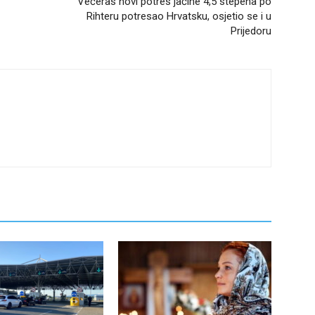
Večeras novi potres jačine 4,5 stepena po
Rihteru potresao Hrvatsku, osjetio se i u
Prijedoru