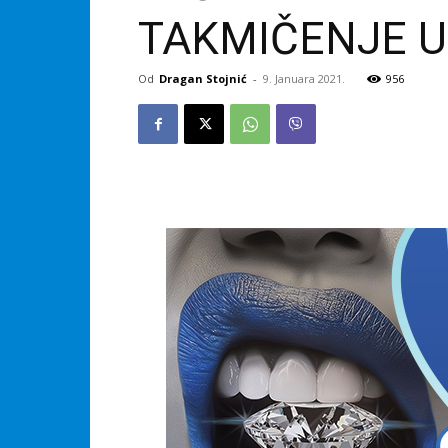
TAKMIČENJE U A
Od
Dragan Stojnić
-
9. Januara 2021.
956