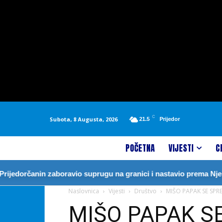
C
Subota, 8 Augusta, 2026
21.5
Prijedor
POČETNA
VIJESTI
C
rčanin zaboravio suprugu na granici i nastavio prema Njemačkoj
Naslovnica
Vijesti
Društvo
MIŠO PAPAK SE SPR
MIŠO PAPAK 