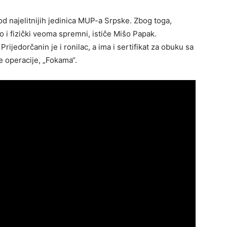
 od najelitnijih jedinica MUP-a Srpske. Zbog toga,
 i fizički veoma spremni, ističe Mišo Papak.
rijedorčanin je i ronilac, a ima i sertifikat za obuku sa
 operacije, „Fokama“.