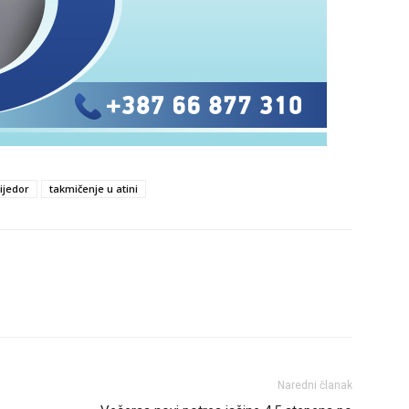
ijedor
takmičenje u atini
Naredni članak