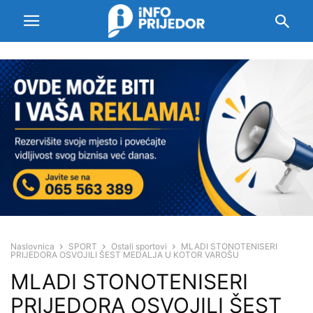
Naslovnica
SPORT
Ostali sportovi
MLADI STONOTENISERI
PRIJEDORA OSVOJILI ŠEST MEDALJA U KOTOR VAROŠU
MLADI STONOTENISERI
PRIJEDORA OSVOJILI ŠEST