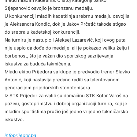
među mlađim kadetima. U istoj kategoriji Janko
Stjepanović osvojio je bronzanu medalju.
U konkurenciji mlađih kadetkinja srebrnu medalju osvojila
je Aleksandra Kondić, dok je Jakov Prčetić takođe stigao
do srebra u kadetskoj konkurenciji.
Na turniru je nastupio i Aleksej Lazarević, koji ovog puta
nije uspio da dođe do medalje, ali je pokazao veliku želju i
borbenost, što je važan dio sportskog sazrijevanja i
iskustva za buduća takmičenja.
Mladu ekipu Prijedora sa klupe je predvodio trener Slavko
Antonić, koji nastavlja predano raditi sa talentovanom
generacijom prijedorskih stonotenisera.
Iz STK Prijedor zahvalili su domaćinu STK Kotor Varoš na
pozivu, gostoprimstvu i dobroj organizaciji turnira, koji je
mladim sportistima pružio još jedno vrijedno takmičarsko
iskustvo.
infoprijedor.ba