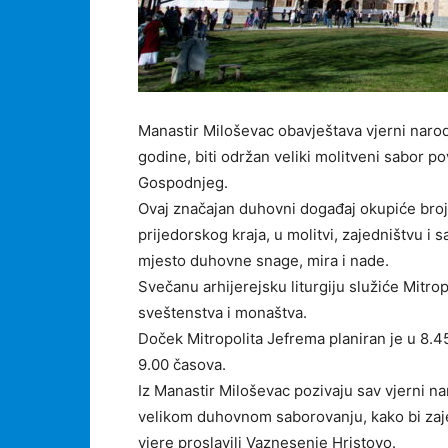
Manastir Miloševac obavještava vjerni naro
godine, biti održan veliki molitveni sabor
Gospodnjeg.
Ovaj značajan duhovni događaj okupiće brojn
prijedorskog kraja, u molitvi, zajedništvu i 
mjesto duhovne snage, mira i nade.
Svečanu arhijerejsku liturgiju služiće Mitro
sveštenstva i monaštva.
Doček Mitropolita Jefrema planiran je u 8.45
9.00 časova.
Iz Manastir Miloševac pozivaju sav vjerni 
velikom duhovnom saborovanju, kako bi zaj
vjere proslavili Vaznesenje Hristovo.