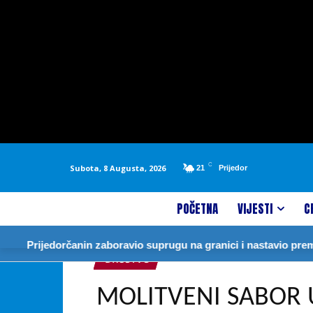
C
Subota, 8 Augusta, 2026
21
Prijedor
POČETNA
VIJESTI
C
Prijedorčanin zaboravio suprugu na granici i nastavio prema N
DRUŠTVO
MOLITVENI SABOR