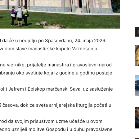
d da će u nedjelju po Spasovdanu, 24. maja 2026.
 povodom slave manastirske kapele Vaznesenja
e vjernike, prijatelje manastira i pravoslavni narod
sabranju oko svetinje koja iz godine u godinu postaje
polit Jefrem i Episkop marčanski Sava, uz sasluženje
 časova, dok će sveta arhijerejska liturgija početi u
narod da svojim prisustvom uzme učešće u ovom
edno uznijeli molitve Gospodu i u duhu pravoslavne