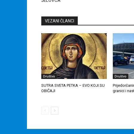
JELOVCA
VEZANI ČLANCI
Društvo
Društvo
SUTRA SVETA PETKA – EVO KOJI SU
Prijedorčan
OBIČAJI
granici i na