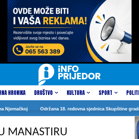
RNA HRONIKA
DRUŠTVO
KULTURA
SPORT
POLIT
jemačkoj
Održana 18. redovna sjednica Skupštine grada
 U MANASTIRU