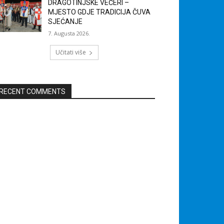
DRAGOTINJSKE VEČERI –
MJESTO GDJE TRADICIJA ČUVA
SJEĆANJE
7. Augusta 2026.
Učitati više
RECENT COMMENTS