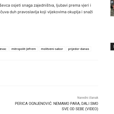
oševca osjeti snaga zajedništva, ljubavi prema vjeri i
očuva duh pravoslavlja koji vijekovima okuplja i snaži
sevac
mitropolit-Jefrem
molitveni-sabor
prijedor-danas
Naredni članak
PERICA OGNJENOVIĆ: NEMAMO PARA, DALI SMO
SVE OD SEBE (VIDEO)