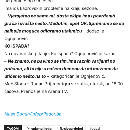
narednih 8 do 9 mjeseci.
Ima još kadrovskih probleme na kraju sezone.
–
Vjerojatno ne samo mi, dosta ekipa ima i povrđenih
grača i svašta nešto. Međutim, opet OK. Spremamo se da
najbolje moguće odigramo utakmicu
– dodao je
Ognjenović.
KO ISPADA?
Na novinarsko pitanje: Ko ispada? Ognjenović je kazao:
–
Ne znamo, ne bavimo se tim. Ima raznih varijanti po
pričama, ali to nije u našem domenu da mi možemo da
utičemo nešto na to
– kategoričan je Ognjenović.
Meč Sloga – Rudar-Prijedor igra se sutra, utorak, od 18,00
časova. Prenos je na Arena TV.
Milan Bogun/infoprijedor.ba
TAGOVI
fk-rudar-prijedor
fk-sloga-doboj
fudbal