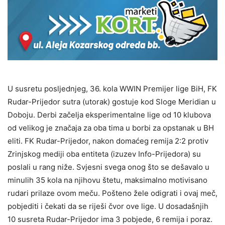
U susretu posljednjeg, 36. kola WWIN Premijer lige BiH, FK
Rudar-Prijedor sutra (utorak) gostuje kod Sloge Meridian u
Doboju. Derbi začelja eksperimentalne lige od 10 klubova
od velikog je značaja za oba tima u borbi za opstanak u BH
eliti. FK Rudar-Prijedor, nakon domaćeg remija 2:2 protiv
Zrinjskog mediji oba entiteta (izuzev Info-Prijedora) su
poslali u rang niže. Svjesni svega onog što se dešavalo u
minulih 35 kola na njihovu štetu, maksimalno motivisano
rudari prilaze ovom meču. Pošteno žele odigrati i ovaj meč,
pobjediti i čekati da se riješi čvor ove lige. U dosadašnjih
10 susreta Rudar-Prijedor ima 3 pobjede, 6 remija i poraz.