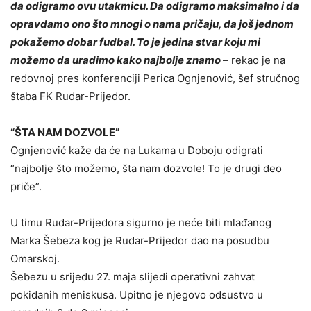
da odigramo ovu utakmicu. Da odigramo maksimalno i da
opravdamo ono što mnogi o nama pričaju, da još jednom
pokažemo dobar fudbal. To je jedina stvar koju mi
možemo da uradimo kako najbolje znamo
– rekao je na
redovnoj pres konferenciji Perica Ognjenović, šef stručnog
štaba FK Rudar-Prijedor.
“ŠTA NAM DOZVOLE”
Ognjenović kaže da će na Lukama u Doboju odigrati
“najbolje što možemo, šta nam dozvole! To je drugi deo
priče”.
U timu Rudar-Prijedora sigurno je neće biti mlađanog
Marka Šebeza kog je Rudar-Prijedor dao na posudbu
Omarskoj.
Šebezu u srijedu 27. maja slijedi operativni zahvat
pokidanih meniskusa. Upitno je njegovo odsustvo u