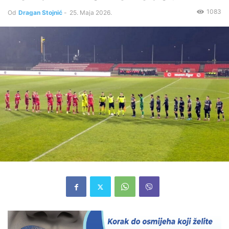
1083
Od
Dragan Stojnić
-
25. Maja 2026.