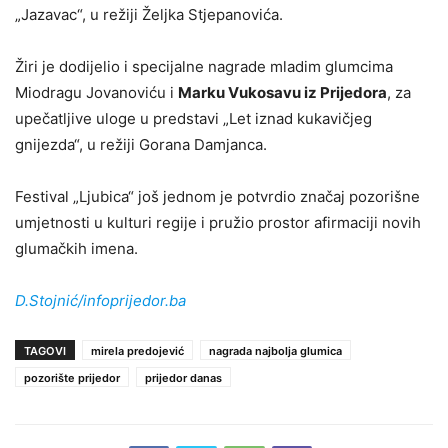
„Jazavac“, u režiji Željka Stjepanovića.
Žiri je dodijelio i specijalne nagrade mladim glumcima
Miodragu Jovanoviću i
Marku Vukosavu iz Prijedora
, za
upečatljive uloge u predstavi „Let iznad kukavičjeg
gnijezda“, u režiji Gorana Damjanca.
Festival „Ljubica“ još jednom je potvrdio značaj pozorišne
umjetnosti u kulturi regije i pružio prostor afirmaciji novih
glumačkih imena.
D.Stojnić/infoprijedor.ba
TAGOVI
mirela predojević
nagrada najbolja glumica
pozorište prijedor
prijedor danas