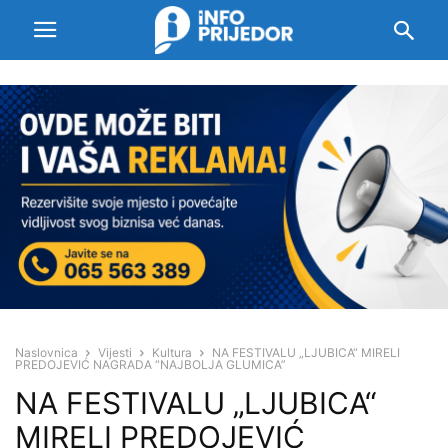
Naslovnica
Vijesti
Kultura
NA FESTIVALU „LJUBICA“ MIRELI
PREDOJEVIĆ NAGRADA “NAJBOLJA GLUMICA”
NA FESTIVALU „LJUBICA“
MIRELI PREDOJEVIĆ