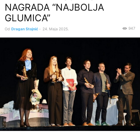
NAGRADA “NAJBOLJA
GLUMICA”
947
Od
Dragan Stojnić
-
24. Maja 2025.