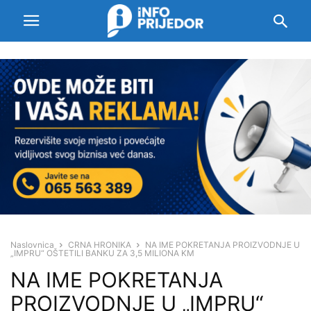
Naslovnica
CRNA HRONIKA
NA IME POKRETANJA PROIZVODNJE U
„IMPRU“ OŠTETILI BANKU ZA 3,5 MILIONA KM
NA IME POKRETANJA
PROIZVODNJE U „IMPRU“