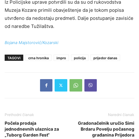
Iz Policijske uprave potvrdili su da su od rukovodstva
Muzeja Kozare primili obavještenje da je tokom popisa
utvrđeno da nedostaju predmeti. Dalje postupanje zavisiće
od naredbe Tužilaštva.
Bojana Majstorović/Kozarski
TAGOVI
crna hronika
impro
policija
prijedor danas
Prethodni članak
Naredni članak
Počela prodaja
Gradonačelnik uručio Simi
jednodnevnih ulaznica za
Brdaru Povelju počasnog
„Tuborg Garden Fest“
građanina Prijedora