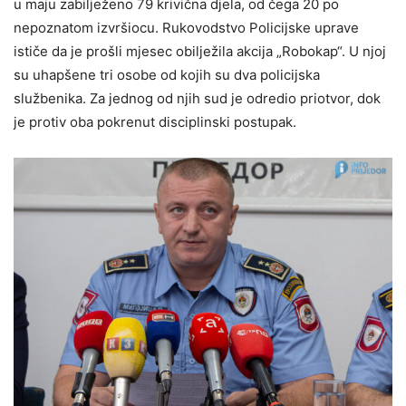
u maju zabilježeno 79 krivična djela, od čega 20 po
nepoznatom izvršiocu. Rukovodstvo Policijske uprave
ističe da je prošli mjesec obilježila akcija „Robokap“. U njoj
su uhapšene tri osobe od kojih su dva policijska
službenika. Za jednog od njih sud je odredio priotvor, dok
je protiv oba pokrenut disciplinski postupak.