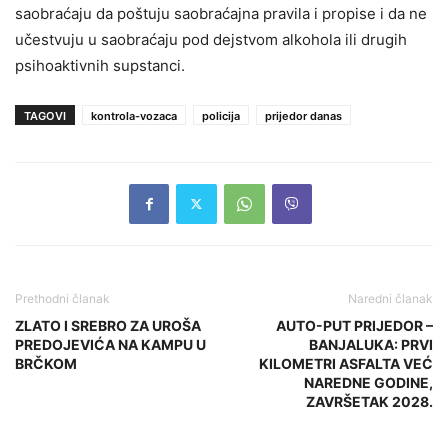
saobraćaju da poštuju saobraćajna pravila i propise i da ne
učestvuju u saobraćaju pod dejstvom alkohola ili drugih
psihoaktivnih supstanci.
TAGOVI
kontrola-vozaca
policija
prijedor danas
Prethodni članak
Naredni članak
ZLATO I SREBRO ZA UROŠA
AUTO-PUT PRIJEDOR –
PREDOJEVIĆA NA KAMPU U
BANJALUKA: PRVI
BRČKOM
KILOMETRI ASFALTA VEĆ
NAREDNE GODINE,
ZAVRŠETAK 2028.