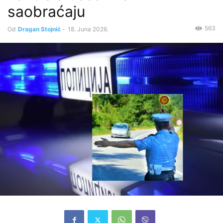
saobraćaju
563
Od
Dragan Stojnić
-
18. Juna 2026.