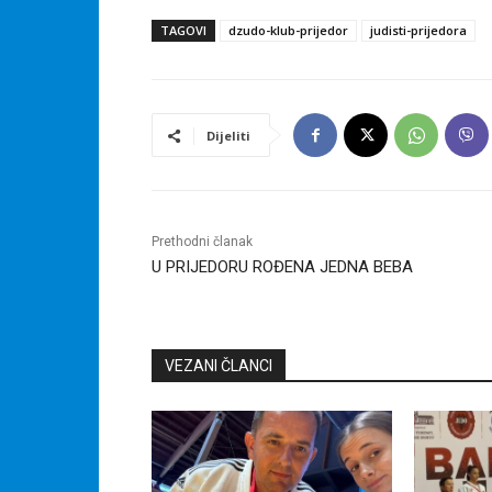
TAGOVI
dzudo-klub-prijedor
judisti-prijedora
Dijeliti
Prethodni članak
U PRIJEDORU ROĐENA JEDNA BEBA
VEZANI ČLANCI