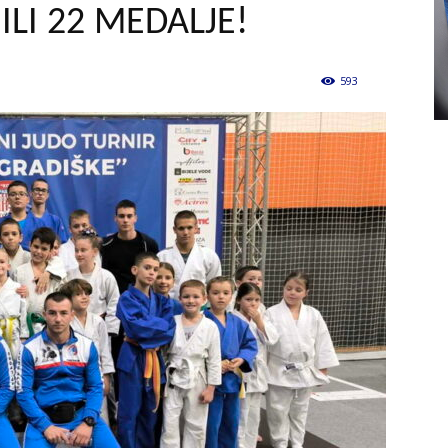
ILI 22 MEDALJE!
593
0