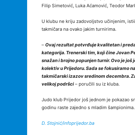
Filip Simetović, Luka Aćamović, Teodor Mark
U klubu ne kriju zadovoljstvo učinjenim, ist
takmičara na ovako jakim turnirima.
–
Ovaj rezultat potvrđuje kvalitetan i pred
kategorija. Trenerski tim, koji čine Jovan P
snažan i brojno popunjen turnir. Ovo je još 
kolektiv u Prijedoru. Sada se fokusiramo n
takmičarski izazov sredinom decembra. Zah
velikoj podršci
– poručili su iz kluba.
Judo klub Prijedor još jednom je pokazao sna
godinu raste zajedno s mladim šampionima.
D. Stojnić/infoprijedor.ba