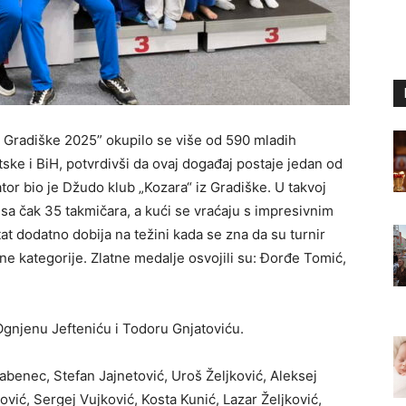
Gradiške 2025” okupilo se više od 590 mladih
atske i BiH, potvrdivši da ovaj događaj postaje jedan od
tor bio je Džudo klub „Kozara“ iz Gradiške. U takvoj
 sa čak 35 takmičara, a kući se vraćaju s impresivnim
t dodatno dobija na težini kada se zna da su turnir
ažne kategorije. Zlatne medalje osvojili su: Đorđe Tomić,
Ognjenu Jefteniću i Todoru Gnjatoviću.
rabenec, Stefan Jajnetović, Uroš Željković, Aleksej
nović, Sergej Vujković, Kosta Kunić, Lazar Željković,