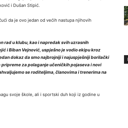
ović i Dušan Stipić.
ičući da je ovo jedan od većih nastupa njihovih
an rad u klubu, kao i napredak svih uzrasnih
ejić i Biban Vejnović, uspješno je vodio ekipu kroz
jedan dokaz da smo najbrojniji i najuspješniji borilački
a pripreme za polaganje učeničkih pojaseva i novi
valjujemo se roditeljima, članovima i trenerima na
gu svoje škole, ali i sportski duh koji iz godine u