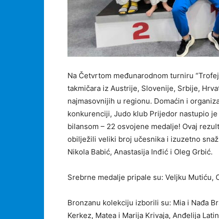
Na Četvrtom međunarodnom turniru “Trofej 
takmičara iz Austrije, Slovenije, Srbije, Hrv
najmasovnijih u regionu. Domaćin i organiza
konkurenciji, Judo klub Prijedor nastupio je
bilansom – 22 osvojene medalje! Ovaj rezulta
obilježili veliki broj učesnika i izuzetno sn
Nikola Babić, Anastasija Inđić i Oleg Grbić.
Srebrne medalje pripale su: Veljku Mutiću, 
Bronzanu kolekciju izborili su: Mia i Nađa B
Kerkez, Matea i Marija Krivaja, Anđelija Lati