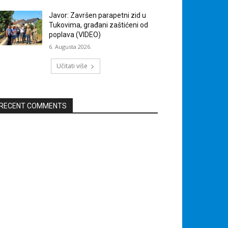
Javor: Završen parapetni zid u
Tukovima, građani zaštićeni od
poplava (VIDEO)
6. Augusta 2026.
Učitati više
RECENT COMMENTS