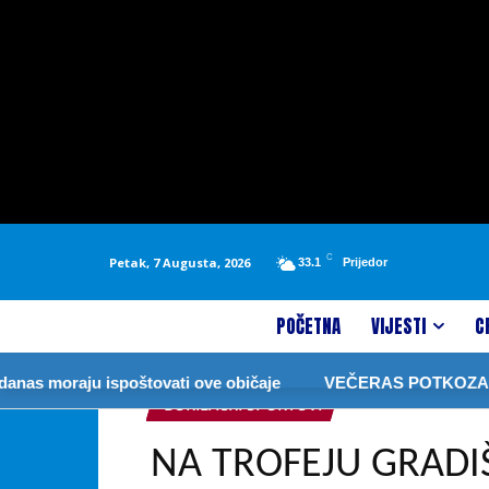
C
Petak, 7 Augusta, 2026
33.1
Prijedor
POČETNA
VIJESTI
C
raju ispoštovati ove običaje
VEČERAS POTKOZARJE FE
BORILAČKI SPORTOVI
NA TROFEJU GRADI