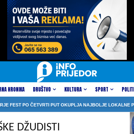
RNA HRONIKA
DRUŠTVO
KULTURA
SPORT
POLIT
ST PO ČETVRTI PUT OKUPLJA NAJBOLJE LOKALNE PROIZ
ŠKE DŽUDISTI