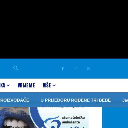
IKA
VRIJEME
VIŠE
VOĐAČE
U PRIJEDORU ROĐENE TRI BEBE
Javor: Zav