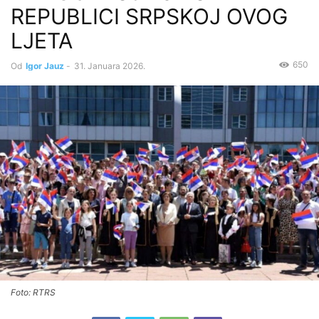
REPUBLICI SRPSKOJ OVOG
LJETA
650
Od
Igor Jauz
-
31. Januara 2026.
Foto: RTRS