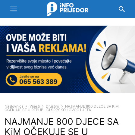
Naslovnica
Vijesti
Društvo
NAJMANJE 800 DJECE SA KiM
OČEKUJE SE U REPUBLICI SRPSKOJ OVOG LJETA
NAJMANJE 800 DJECE SA
KiM OČEKUJE SE U