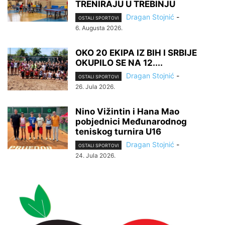
TRENIRAJU U TREBINJU
Dragan Stojnić
-
OSTALI SPORTOVI
6. Augusta 2026.
OKO 20 EKIPA IZ BIH I SRBIJE
OKUPILO SE NA 12....
Dragan Stojnić
-
OSTALI SPORTOVI
26. Jula 2026.
Nino Vižintin i Hana Mao
pobjednici Međunarodnog
teniskog turnira U16
Dragan Stojnić
-
OSTALI SPORTOVI
24. Jula 2026.