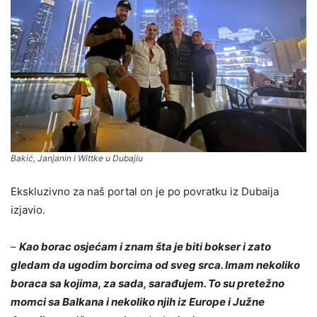
Bakić, Janjanin i Wittke u Dubajiu
Ekskluzivno za naš portal on je po povratku iz Dubaija
izjavio.
–
Kao borac osjećam i znam šta je biti bokser i zato
gledam da ugodim borcima od sveg srca. Imam nekoliko
boraca sa kojima, za sada, sarađujem. To su pretežno
momci sa Balkana i nekoliko njih iz Europe i Južne