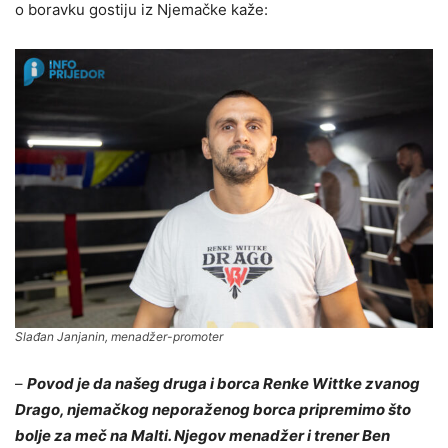
o boravku gostiju iz Njemačke kaže:
Slađan Janjanin, menadžer-promoter
–
Povod je da našeg druga i borca Renke Wittke zvanog
Drago, njemačkog neporaženog borca pripremimo što
bolje za meč na Malti. Njegov menadžer i trener Ben