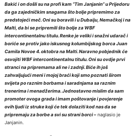
Bakić i on došli su na profi kam “Tim Janjanin” u Prijedoru
da ga zajedničkim snagama što bolje pripremimo za
predstojeći meč. Oni su boravili i u Dubaiju, Nemačkoj i na
Malti, da bi se pripremili što bolje za WBF
intercontinentalnu titulu. Renke je veliki i snažni udarač i
boriće se protiv jako iskusnog kolumbijskog borca Juan
Camila Novoe 4. oktobra na Malti. Naravno pobjednik će
osvojiti WBF intercontinentalnu titulu. Oni su ovdje prvi
stranci na pripremama ali ne i zadnji. Biće ih još
zahvaljujući meni i mojoj braći koji smo poznati širom
svijeta po raznim borbama i saradnjama sa raznim
trenerima i menadžerima. Jednostavno mislim da sam
promoter ovoga grada i imam poštovanje i povjerenje
ovih ljudi iz struke koji će tek dolaziti kod nas da se
pripremaju za borbe a svi su strani borci –
naglasio je
Janjanin.