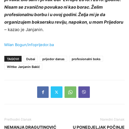
Nisam se zvanično povukao ni kao borac. Želim
profesionalnu borbu i u ovoj godini. Želja mi je da
organizujem boksersku reviju, napokon, u mom Prijedoru
– kazao je Janjanin.
Milan Bogun/infoprijedor.ba
TAGOVI
Dubai
prijedor danas
profesionalni boks
Wittke Janjanin Bakić
Prethodni članak
Naredni članak
NEMANJA DRAGUTINOVIĆ
U PONEDJELJAK POČINJE