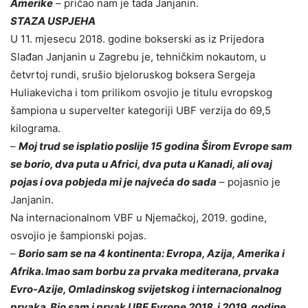
Amerike
– pričao nam je tada Janjanin.
STAZA USPJEHA
U 11. mjesecu 2018. godine bokserski as iz Prijedora
Slađan Janjanin u Zagrebu je, tehničkim nokautom, u
četvrtoj rundi, srušio bjeloruskog boksera Sergeja
Huliakevicha i tom prilikom osvojio je titulu evropskog
šampiona u supervelter kategoriji UBF verzija do 69,5
kilograma.
–
Moj trud se isplatio poslije 15 godina Širom Evrope sam
se borio, dva puta u Africi, dva puta u Kanadi, ali ovaj
pojas i ova pobjeda mi je najveća do sada
– pojasnio je
Janjanin.
Na internacionalnom VBF u Njemačkoj, 2019. godine,
osvojio je šampionski pojas.
–
Borio sam se na 4 kontinenta: Evropa, Azija, Amerika i
Afrika. Imao sam borbu za prvaka mediterana, prvaka
Evro-Azije, Omladinskog svijetskog i internacionalnog
prvaka. Bio sam i prvak UBF Evrope 2018. i 2019. godine.