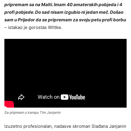
pripremam sa na Malti. Imam 40 amaterskih pobjeda i 4
profi pobjede. Do sad nisam izgubio ni jedan meč. Došao
sam u Prijedor da se pripremam za svoju petu profi borbu
– istakao je gorostas Wittke.
Sa pripream u kampu Tim Janjanin
Izuzetno profesionalan, nadasve skroman Slađana Janjanin