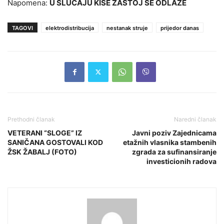
Napomena:
U SLUČAJU KIŠE ZASTOJ SE ODLAŽE
TAGOVI
elektrodistribucija
nestanak struje
prijedor danas
Prethodni članak
Naredni članak
VETERANI “SLOGE” IZ
Javni poziv Zajednicama
SANIČANA GOSTOVALI KOD
etažnih vlasnika stambenih
ŽSK ŽABALJ (FOTO)
zgrada za sufinansiranje
investicionih radova