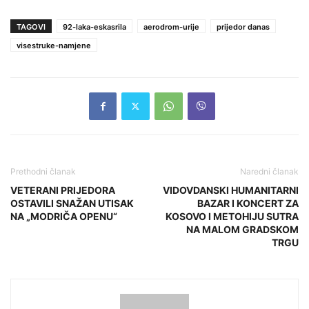
TAGOVI
92-laka-eskasrila
aerodrom-urije
prijedor danas
visestruke-namjene
Prethodni članak
Naredni članak
VETERANI PRIJEDORA
VIDOVDANSKI HUMANITARNI
OSTAVILI SNAŽAN UTISAK
BAZAR I KONCERT ZA
NA „MODRIČA OPENU“
KOSOVO I METOHIJU SUTRA
NA MALOM GRADSKOM
TRGU