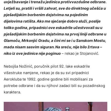
uvježbavanje i trenažu jedinica protivvazdušne odbrane.
Letjeli su, pratili i vršili zahvat, sve do direktnog učešća u
pješadijskim borbenim dejstvima na pojedinim
dijelovima ratišta. Ako me sjećanje dobro služi, poslije
toliko godina, pripadnici ove eskadrile učestvovali su u
pješadijskim borbenim dejstvima na prvoj liniji odbrane u
Glamoču, Mrkonjić Gradu, a čini mi se i u Sanskom Mostu,
mada nisam sasvim siguran. Na sreću, nije bilo žrtava –
niko iz ove jedinice nije poginuo
– rekao je Stojanović.
Nebojša Nožinić, poručnik pilot 92. lake eskadrile
višestruke namjene, rekao je da su svi pripadnici
Aerokluba te 1992. godine godine bili mobilisani za
potrebe odbrane i da su njihovi zadaci bili su pozadinskog
karaktera.