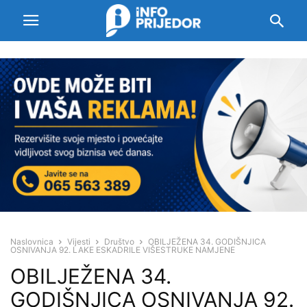
Naslovnica
Vijesti
Društvo
OBILJEŽENA 34. GODIŠNJICA
OSNIVANJA 92. LAKE ESKADRILE VIŠESTRUKE NAMJENE
OBILJEŽENA 34.
GODIŠNJICA OSNIVANJA 92.