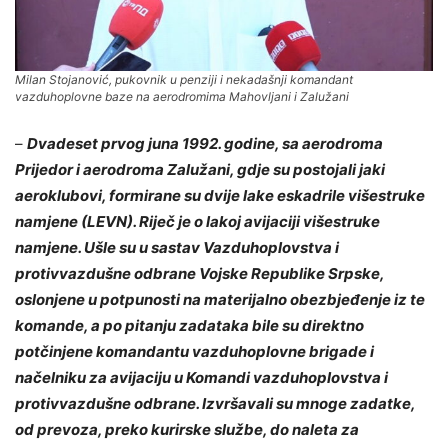
Milan Stojanović, pukovnik u penziji i nekadašnji komandant
vazduhoplovne baze na aerodromima Mahovljani i Zalužani
–
Dvadeset prvog juna 1992. godine, sa aerodroma
Prijedor i aerodroma Zalužani, gdje su postojali jaki
aeroklubovi, formirane su dvije lake eskadrile višestruke
namjene (LEVN). Riječ je o lakoj avijaciji višestruke
namjene. Ušle su u sastav Vazduhoplovstva i
protivvazdušne odbrane Vojske Republike Srpske,
oslonjene u potpunosti na materijalno obezbjeđenje iz te
komande, a po pitanju zadataka bile su direktno
potčinjene komandantu vazduhoplovne brigade i
načelniku za avijaciju u Komandi vazduhoplovstva i
protivvazdušne odbrane. Izvršavali su mnoge zadatke,
od prevoza, preko kurirske službe, do naleta za