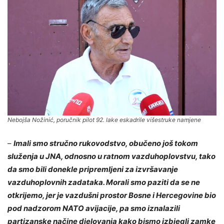
Nebojša Nožinić, poručnik pilot 92. lake eskadrile višestruke namjene
–
Imali smo stručno rukovodstvo, obučeno još tokom
služenja u JNA, odnosno u ratnom vazduhoplovstvu, tako
da smo bili donekle pripremljeni za izvršavanje
vazduhoplovnih zadataka. Morali smo paziti da se ne
otkrijemo, jer je vazdušni prostor Bosne i Hercegovine bio
pod nadzorom NATO avijacije, pa smo iznalazili
partizanske načine djelovanja kako bismo izbjegli zamke