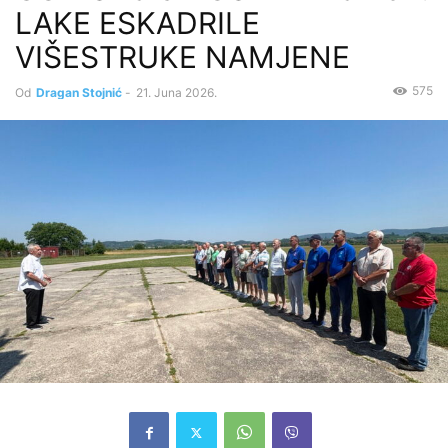
LAKE ESKADRILE
VIŠESTRUKE NAMJENE
575
Od
Dragan Stojnić
-
21. Juna 2026.