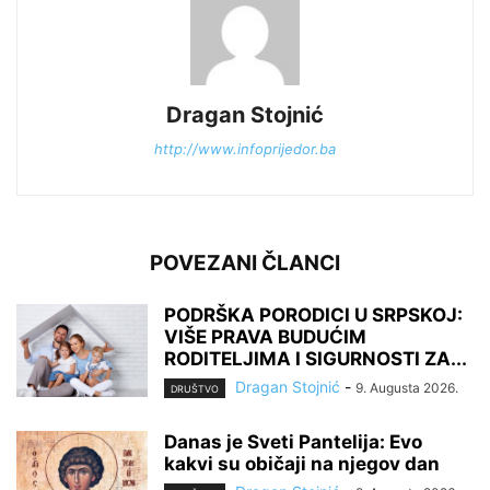
Dragan Stojnić
http://www.infoprijedor.ba
POVEZANI ČLANCI
PODRŠKA PORODICI U SRPSKOJ:
VIŠE PRAVA BUDUĆIM
RODITELJIMA I SIGURNOSTI ZA...
Dragan Stojnić
-
9. Augusta 2026.
DRUŠTVO
Danas je Sveti Pantelija: Evo
kakvi su običaji na njegov dan