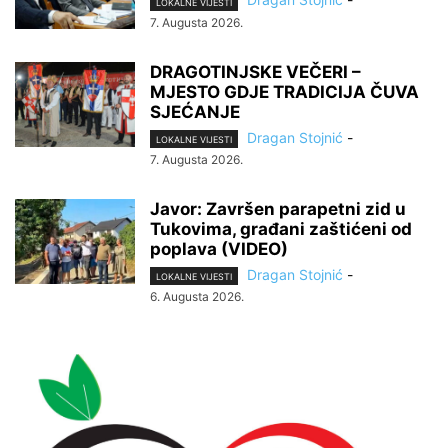
LOKALNE VIJESTI
7. Augusta 2026.
DRAGOTINJSKE VEČERI –
MJESTO GDJE TRADICIJA ČUVA
SJEĆANJE
Dragan Stojnić
-
LOKALNE VIJESTI
7. Augusta 2026.
Javor: Završen parapetni zid u
Tukovima, građani zaštićeni od
poplava (VIDEO)
Dragan Stojnić
-
LOKALNE VIJESTI
6. Augusta 2026.