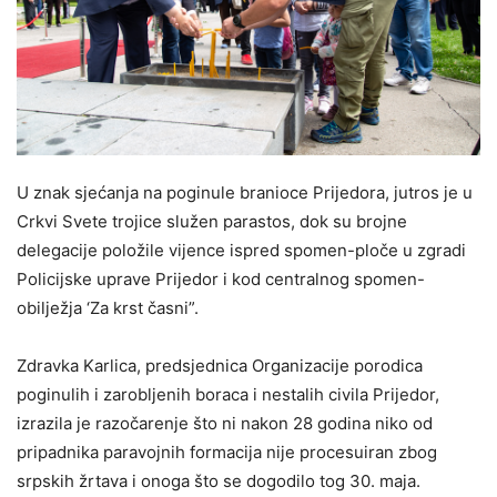
U znak sjećanja na poginule branioce Prijedora, jutros je u
Crkvi Svete trojice služen parastos, dok su brojne
delegacije položile vijence ispred spomen-ploče u zgradi
Policijske uprave Prijedor i kod centralnog spomen-
obilježja ‘Za krst časni”.
Zdravka Karlica, predsjednica Organizacije porodica
poginulih i zarobljenih boraca i nestalih civila Prijedor,
izrazila je razočarenje što ni nakon 28 godina niko od
pripadnika paravojnih formacija nije procesuiran zbog
srpskih žrtava i onoga što se dogodilo tog 30. maja.