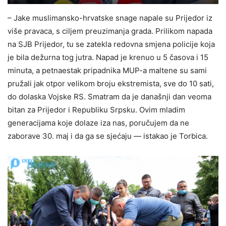
– Jake muslimansko-hrvatske snage napale su Prijedor iz
više pravaca, s ciljem preuzimanja grada. Prilikom napada
na SJB Prijedor, tu se zatekla redovna smjena policije koja
je bila dežurna tog jutra. Napad je krenuo u 5 časova i 15
minuta, a petnaestak pripadnika MUP-a maltene su sami
pružali jak otpor velikom broju ekstremista, sve do 10 sati,
do dolaska Vojske RS. Smatram da je današnji dan veoma
bitan za Prijedor i Republiku Srpsku. Ovim mladim
generacijama koje dolaze iza nas, poručujem da ne
zaborave 30. maj i da ga se sjećaju — istakao je Torbica.