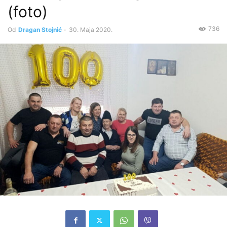
(foto)
736
Od
Dragan Stojnić
-
30. Maja 2020.