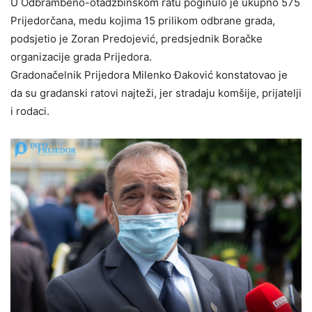
U Odbrambeno-otadžbinskom ratu poginulo je ukupno 575
Prijedorčana, medu kojima 15 prilikom odbrane grada,
podsjetio je Zoran Predojević, predsjednik Boračke
organizacije grada Prijedora.
Gradonačelnik Prijedora Milenko Đaković konstatovao je
da su gradanski ratovi najteži, jer stradaju komšije, prijatelji
i rodaci.