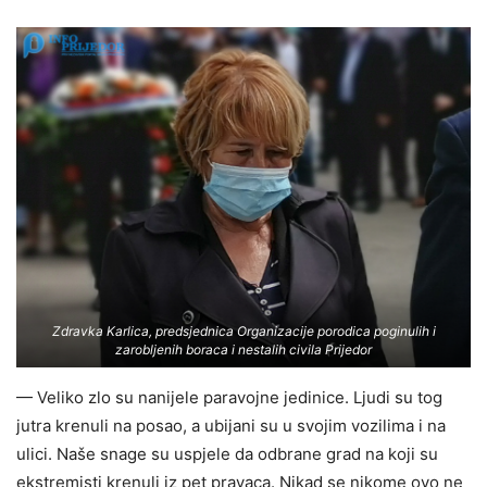
Zdravka Karlica, predsjednica Organizacije porodica poginulih i
zarobljenih boraca i nestalih civila Prijedor
— Veliko zlo su nanijele paravojne jedinice. Ljudi su tog
jutra krenuli na posao, a ubijani su u svojim vozilima i na
ulici. Naše snage su uspjele da odbrane grad na koji su
ekstremisti krenuli iz pet pravaca. Nikad se nikome ovo ne