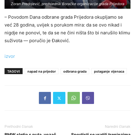
Zoran Predojević, predsjednik Boračke organizacije grada Prijedora
– Povodom Dana odbrane grada Prijedora okupljamo se
već 28 godina, uvijek s porukom mira: da se ovo nikad i
nigdje ne ponovi, te da se ne čini ništa što bi narušilo klimu
suživota — poručio je Đaković.
izvor
TAGOVI
napad na prijedor
odbrana grada
polaganje vijenaca
Prethodni članak
Naredni članak
BMW sletio s puta, vozač
Sportisti se vratili treninzima