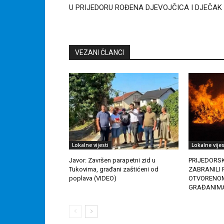
U PRIJEDORU ROĐENA DJEVOJČICA I DJEČAK
VEZANI ČLANCI
Lokalne vijesti
Lokalne vijes
Javor: Završen parapetni zid u
PRIJEDORS
Tukovima, građani zaštićeni od
ZABRANILI 
poplava (VIDEO)
OTVORENOM 
GRAĐANIM