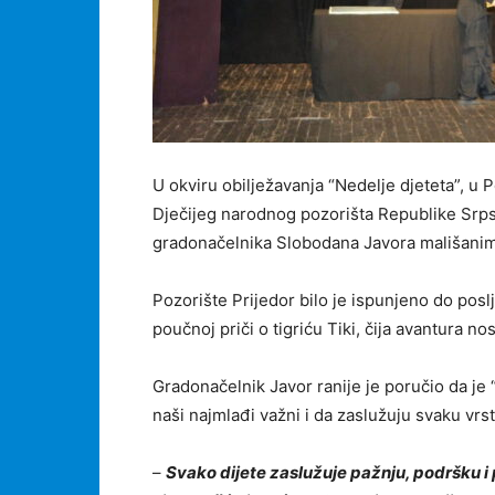
U okviru obilježavanja “Nedelje djeteta”, u 
Dječijeg narodnog pozorišta Republike Srp
gradonačelnika Slobodana Javora mališanima 
Pozorište Prijedor bilo je ispunjeno do poslj
poučnoj priči o tigriću Tiki, čija avantura nos
Gradonačelnik Javor ranije je poručio da je 
naši najmlađi važni i da zaslužuju svaku vrs
–
Svako dijete zaslužuje pažnju, podršku i 