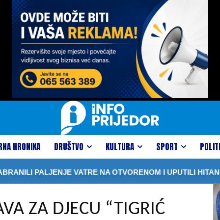
RNA HRONIKA
DRUŠTVO
KULTURA
SPORT
POLIT
LI PALJENJE VATRE NA OTVORENOM I UPUTILI HITAN APE
VA ZA DJECU “TIGRIĆ