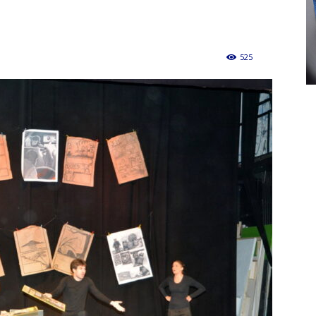
525
0