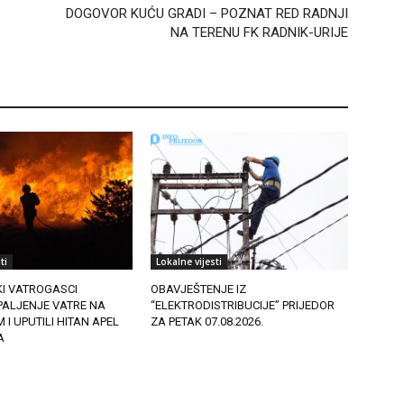
DOGOVOR KUĆU GRADI – POZNAT RED RADNJI
NA TERENU FK RADNIK-URIJE
ti
Lokalne vijesti
KI VATROGASCI
OBAVJEŠTENJE IZ
PALJENJE VATRE NA
“ELEKTRODISTRIBUCIJE” PRIJEDOR
I UPUTILI HITAN APEL
ZA PETAK 07.08.2026.
A