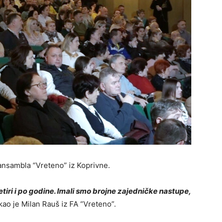
 ansambla “Vreteno” iz Koprivne.
iri i po godine. Imali smo brojne zajedničke nastupe,
kao je Milan Rauš iz FA “Vreteno”.