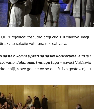
KUD “Brojanica” trenutno broji oko 110 članova. Imaju
adinsku te sekciju veterana rekreativaca.
astav, koji nas prati na našim koncertima, a tu je i
emu hrane, dekoraciju i mnogo toga
– navodi Vukčević.
kedoniji, a ove godine će se odlučiti za gostovanje u