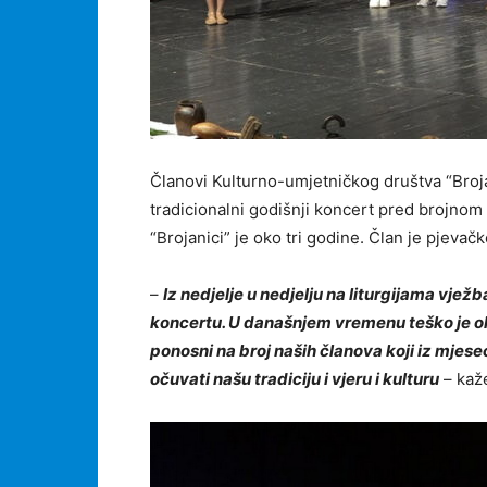
Članovi Kulturno-umjetničkog društva “Broj
tradicionalni godišnji koncert pred brojnom
“Brojanici” je oko tri godine. Član je pjevačk
–
Iz nedjelje u nedjelju na liturgijama vje
koncertu. U današnjem vremenu teško je okup
ponosni na broj naših članova koji iz mjes
očuvati našu tradiciju i vjeru i kulturu
– kaže