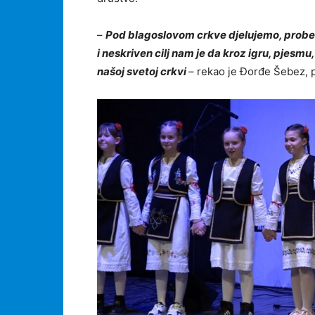
–
Pod blagoslovom crkve djelujemo, probe s
i neskriven cilj nam je da kroz igru, pjesm
našoj svetoj crkvi
– rekao je Đorđe Šebez, 