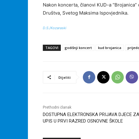
Nakon koncerta, članovi KUD-a “Brojanica” ob
Društva, Svetog Maksima Ispovjednika.
D.S./Kozaraski
TAGOVI
godišnji koncert
kud brojanica
prijed
Dijeliti
Prethodni članak
DOSTUPNA ELEKTRONSKA PRIJAVA DJECE Z
UPIS U PRVI RAZRED OSNOVNE ŠKOLE