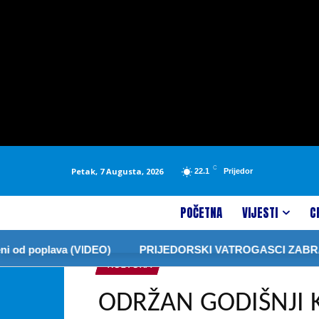
C
Petak, 7 Augusta, 2026
22.1
Prijedor
POČETNA
VIJESTI
C
 (VIDEO)
PRIJEDORSKI VATROGASCI ZABRANILI PALJEN
KULTURA
ODRŽAN GODIŠNJI 