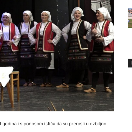
 godina i s ponosom ističu da su prerasli u ozbiljno