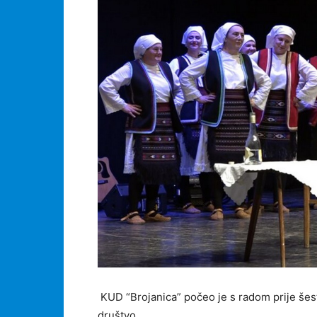
KUD “Brojanica” počeo je s radom prije šest
društvo.