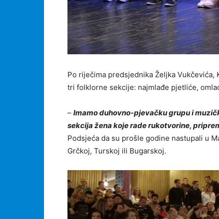
Po riječima predsjednika Željka Vukčevića, 
tri folklorne sekcije: najmlađe pjetliće, oml
–
Imamo duhovno-pjevačku grupu i muzički s
sekcija žena koje rade rukotvorine, pripr
Podsjeća da su prošle godine nastupali u Ma
Grčkoj, Turskoj ili Bugarskoj.