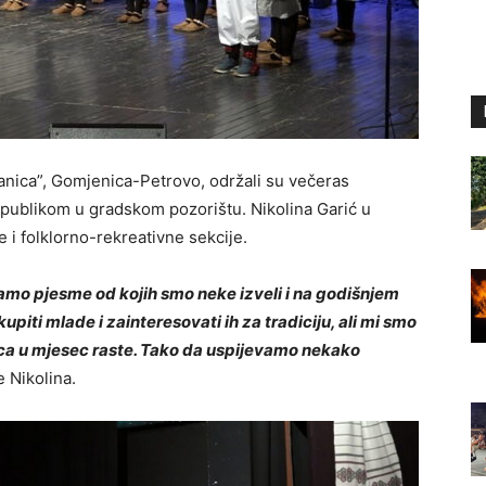
anica”, Gomjenica-Petrovo, održali su večeras
 publikom u gradskom pozorištu. Nikolina Garić u
e i folklorno-rekreativne sekcije.
žbamo pjesme od kojih smo neke izveli i na godišnjem
iti mlade i zainteresovati ih za tradiciju, ali mi smo
eca u mjesec raste. Tako da uspijevamo nekako
 Nikolina.