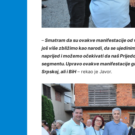
–
Smatram da su ovakve manifestacije od ve
još više zbližimo kao narodi, da se ujedini
naprijed i možemo očekivati da naš Prijed
segmentu. Upravo ovakve manifestacije gra
Srpskoj, ali i BiH
– rekao je Javor.