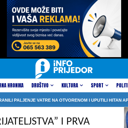
RNA HRONIKA
DRUŠTVO
KULTURA
SPORT
POLIT
ATRE NA OTVORENOM I UPUTILI HITAN APEL GRAĐANIMA
JATELJSTVA” I PRVA