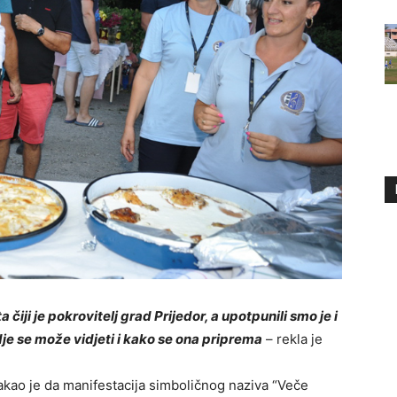
 čiji je pokrovitelj grad Prijedor, a upotpunili smo je i
e se može vidjeti i kako se ona priprema
– rekla je
akao je da manifestacija simboličnog naziva “Veče