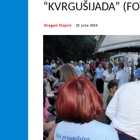
“KVRGUŠIJADA” (FO
Dragan Stojnić
23. Jula 2024.