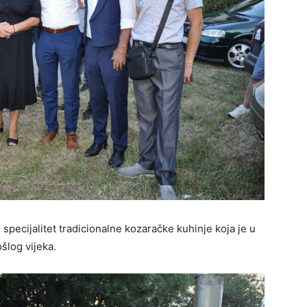
” specijalitet tradicionalne kozaračke kuhinje koja je u
šlog vijeka.