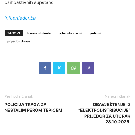
psihoaktivnih supstanci.
infoprijedor.ba
TAGOVI
lišena slobode
oduzeta vozila
policija
prijedor danas
Prethodni članak
Naredni članak
POLICIJA TRAGA ZA
OBAVJEŠTENJE IZ
NESTALIM PEROM TEPIĆEM
“ELEKTRODISTRIBUCIJE”
PRIJEDOR ZA UTORAK
28.10.2025.