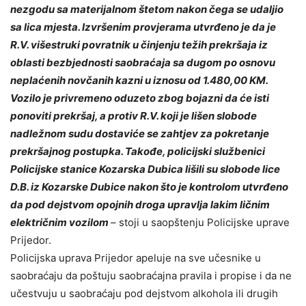
nezgodu sa materijalnom štetom nakon čega se udaljio
sa lica mjesta. Izvršenim provjerama utvrđeno je da je
R.V. višestruki povratnik u činjenju težih prekršaja iz
oblasti bezbjednosti saobraćaja sa dugom po osnovu
neplaćenih novčanih kazni u iznosu od 1.480,00 KM.
Vozilo je privremeno oduzeto zbog bojazni da će isti
ponoviti prekršaj, a protiv R.V. koji je lišen slobode
nadležnom sudu dostaviće se zahtjev za pokretanje
prekršajnog postupka. Takođe, policijski službenici
Policijske stanice Kozarska Dubica lišili su slobode lice
D.B. iz Kozarske Dubice nakon što je kontrolom utvrđeno
da pod dejstvom opojnih droga upravlja lakim ličnim
električnim vozilom
– stoji u saopštenju Policijske uprave
Prijedor.
Policijska uprava Prijedor apeluje na sve učesnike u
saobraćaju da poštuju saobraćajna pravila i propise i da ne
učestvuju u saobraćaju pod dejstvom alkohola ili drugih