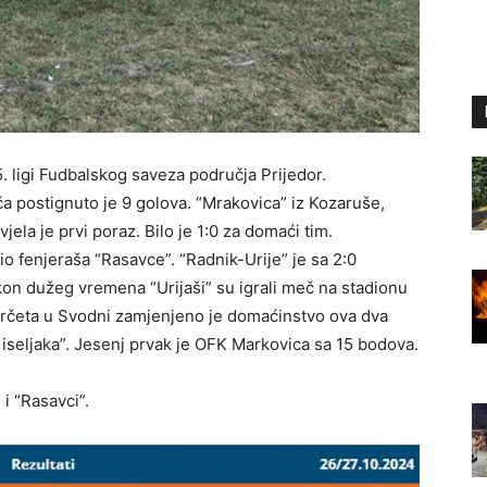
. ligi Fudbalskog saveza područja Prijedor.
ča postignuto je 9 golova. “Mrakovica” iz Kozaruše,
jela je prvi poraz. Bilo je 1:0 za domaći tim.
o fenjeraša “Rasavce”. “Radnik-Urije” je sa 2:0
n dužeg vremena “Urijaši” su igrali meč na stadionu
arčeta u Svodni zamjenjeno je domaćinstvo ova dva
Kiseljaka”. Jesenj prvak je OFK Markovica sa 15 bodova.
i “Rasavci”.