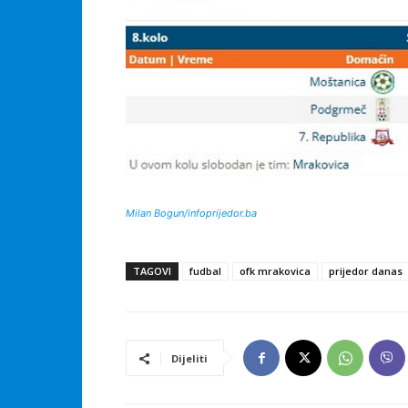
Milan Bogun/infoprijedor.ba
TAGOVI
fudbal
ofk mrakovica
prijedor danas
Dijeliti