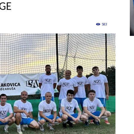
IGE
583
0