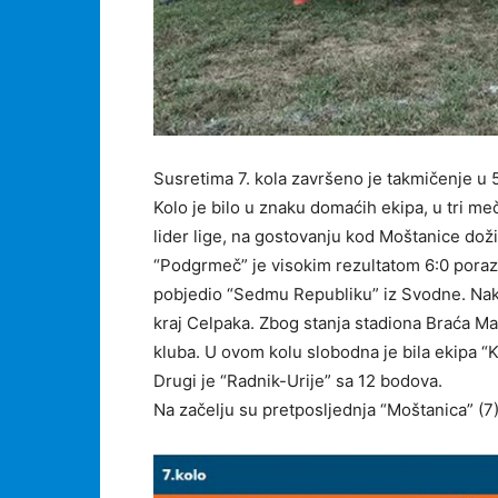
Susretima 7. kola završeno je takmičenje u 5
Kolo je bilo u znaku domaćih ekipa, u tri me
lider lige, na gostovanju kod Moštanice doživ
“Podgrmeč” je visokim rezultatom 6:0 porazi
pobjedio “Sedmu Republiku” iz Svodne. Nako
kraj Celpaka. Zbog stanja stadiona Braća M
kluba. U ovom kolu slobodna je bila ekipa “
Drugi je “Radnik-Urije” sa 12 bodova.
Na začelju su pretposljednja “Moštanica” (7) 