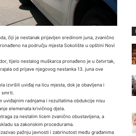
, čiji je nestanak prijavljen sredinom juna, zvanično
 pronađeno na području mjesta Sokolište u opštini Novi
dor, tijelo nestalog muškarca pronađeno je u četvrtak,
trajala od prijave njegovog nestanka 13. juna ove
la izvršili uviđaj na licu mjesta, dok je obavljena i
 smrti.
m uviđajnim radnjama i rezultatima obdukcije nisu
janje elemenata krivičnog djela.
otraga za nestalim licem zvanično obustavljena, a
 u skladu sa zakonskim procedurama.
a izazvao pažnju javnosti i zabrinutost među građanima