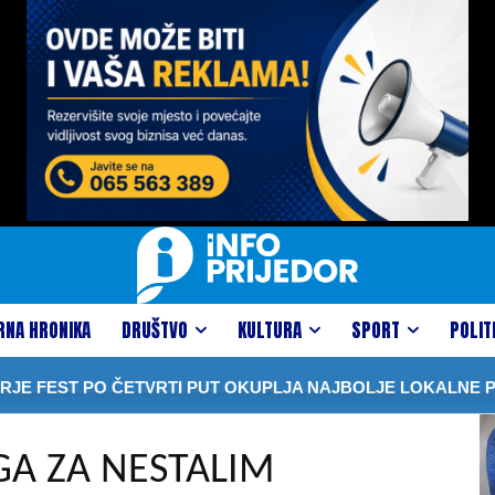
RNA HRONIKA
DRUŠTVO
KULTURA
SPORT
POLIT
ST PO ČETVRTI PUT OKUPLJA NAJBOLJE LOKALNE PROIZ
A ZA NESTALIM