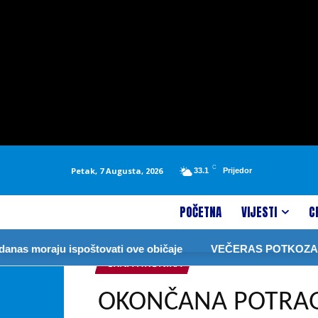
C
Petak, 7 Augusta, 2026
33.1
Prijedor
POČETNA
VIJESTI
C
oraju ispoštovati ove običaje
VEČERAS POTKOZARJE FE
CRNA HRONIKA
OKONČANA POTRAG