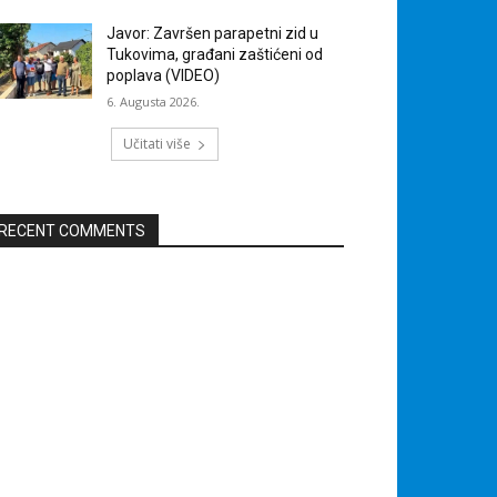
Javor: Završen parapetni zid u
Tukovima, građani zaštićeni od
poplava (VIDEO)
6. Augusta 2026.
Učitati više
RECENT COMMENTS