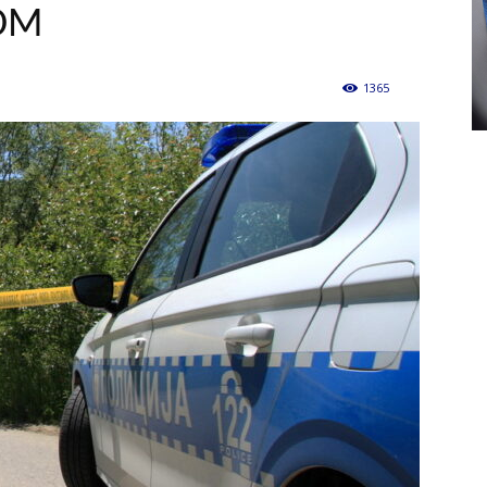
OM
1365
0