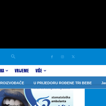
IKA
VRIJEME
VIŠE
VOĐAČE
U PRIJEDORU ROĐENE TRI BEBE
Javor: Za