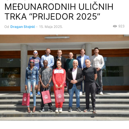
MEĐUNARODNIH ULIČNIH
TRKA “PRIJEDOR 2025”
923
Od
Dragan Stojnić
-
15. Maja 2025.