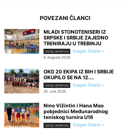
POVEZANI ČLANCI
MLADI STONOTENISERI IZ
SRPSKE I SRBIJE ZAJEDNO
TRENIRAJU U TREBINJU
Dragan Stojnić
-
OSTALI SPORTOVI
6. Augusta 2026.
OKO 20 EKIPA IZ BIH I SRBIJE
OKUPILO SE NA 12....
Dragan Stojnić
-
OSTALI SPORTOVI
26. Jula 2026.
Nino Vižintin i Hana Mao
pobjednici Međunarodnog
teniskog turnira U16
Dragan Stojnić
-
OSTALI SPORTOVI