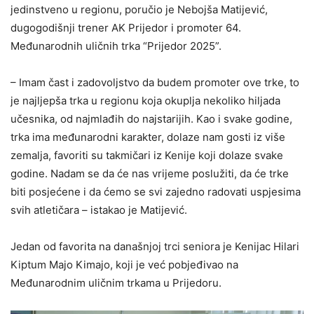
jedinstveno u regionu, poručio je Nebojša Matijević,
dugogodišnji trener AK Prijedor i promoter 64.
Međunarodnih uličnih trka “Prijedor 2025”.
– Imam čast i zadovoljstvo da budem promoter ove trke, to
je najljepša trka u regionu koja okuplja nekoliko hiljada
učesnika, od najmlađih do najstarijih. Kao i svake godine,
trka ima međunarodni karakter, dolaze nam gosti iz više
zemalja, favoriti su takmičari iz Kenije koji dolaze svake
godine. Nadam se da će nas vrijeme poslužiti, da će trke
biti posjećene i da ćemo se svi zajedno radovati uspjesima
svih atletičara – istakao je Matijević.
Jedan od favorita na današnjoj trci seniora je Kenijac Hilari
Kiptum Majo Kimajo, koji je već pobjeđivao na
Međunarodnim uličnim trkama u Prijedoru.