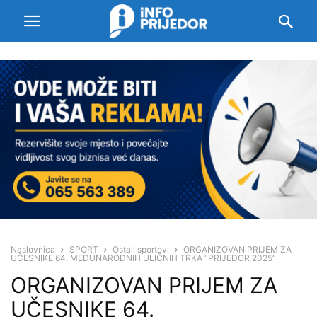
Naslovnica
SPORT
Ostali sportovi
ORGANIZOVAN PRIJEM ZA
UČESNIKE 64. MEĐUNARODNIH ULIČNIH TRKA “PRIJEDOR 2025”
ORGANIZOVAN PRIJEM ZA
UČESNIKE 64.