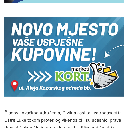
Članovi lovačkog udruženja, Civilna zaštita i vatrogasaci iz
Oštre Luke tokom proteklog vikenda bili su učesnici prave
drame! Nakon što je pronađen nestali 65-ogodišnjak iz