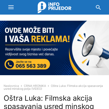
Naslovnica
CRNA HRONIKA
Oštra Luka: Filmska akcija spasavanja
usred minskog polja (VIDEO)
Oštra Luka: Filmska akcija
spasavanja usred minskog