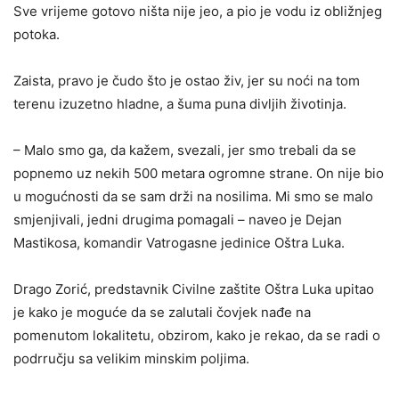
Sve vrijeme gotovo ništa nije jeo, a pio je vodu iz obližnjeg
potoka.
Zaista, pravo je čudo što je ostao živ, jer su noći na tom
terenu izuzetno hladne, a šuma puna divljih životinja.
– Malo smo ga, da kažem, svezali, jer smo trebali da se
popnemo uz nekih 500 metara ogromne strane. On nije bio
u mogućnosti da se sam drži na nosilima. Mi smo se malo
smjenjivali, jedni drugima pomagali – naveo je Dejan
Mastikosa, komandir Vatrogasne jedinice Oštra Luka.
Drago Zorić, predstavnik Civilne zaštite Oštra Luka upitao
je kako je moguće da se zalutali čovjek nađe na
pomenutom lokalitetu, obzirom, kako je rekao, da se radi o
podrručju sa velikim minskim poljima.