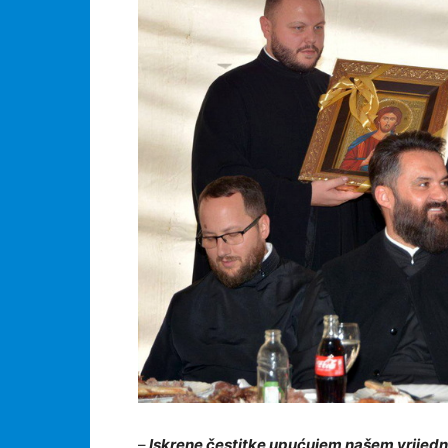
–
Iskrene čestitke upućujem našem vrijedn