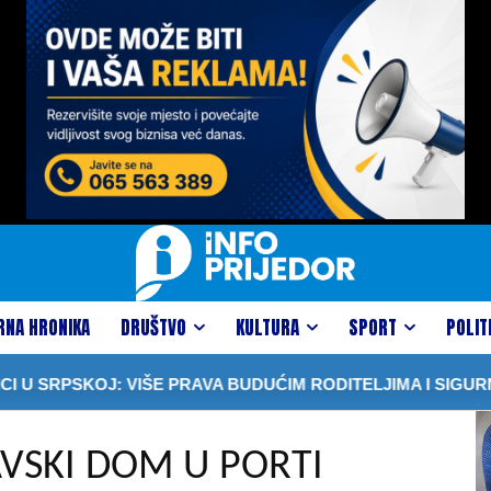
RNA HRONIKA
DRUŠTVO
KULTURA
SPORT
POLIT
: VIŠE PRAVA BUDUĆIM RODITELJIMA I SIGURNOSTI ZA N
VSKI DOM U PORTI