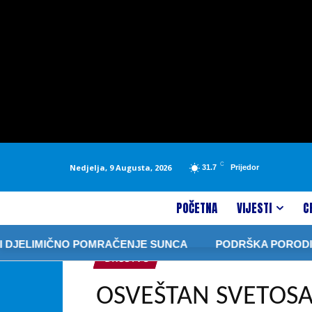
C
Nedjelja, 9 Augusta, 2026
31.7
Prijedor
POČETNA
VIJESTI
C
NO POMRAČENJE SUNCA
PODRŠKA PORODICI U SRPSKOJ
DRUŠTVO
OSVEŠTAN SVETOSA