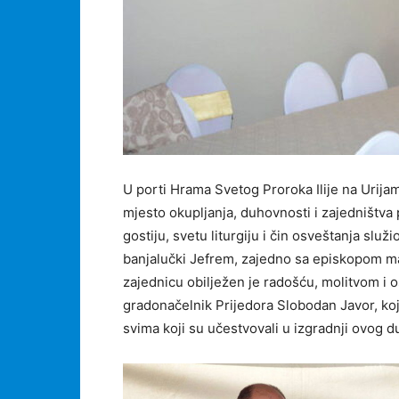
U porti Hrama Svetog Proroka Ilije na Urij
mjesto okupljanja, duhovnosti i zajedništva 
gostiju, svetu liturgiju i čin osveštanja slu
banjalučki Jefrem, zajedno sa episkopom mar
zajednicu obilježen je radošću, molitvom i 
gradonačelnik Prijedora Slobodan Javor, koji 
svima koji su učestvovali u izgradnji ovog