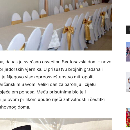
ama, danas je svečano osveštan Svetosavski dom – novo
prijedorskih vjernika. U prisustvu brojnih građana i
žio je Njegovo visokopreosveštenstvo mitropolit
čanskim Savom. Veliki dan za parohiju i cijelu
osjećajem ponosa. Među prisutnima bio je i
je ovom prilikom uputio riječi zahvalnosti i čestitki
 duhovnog doma.