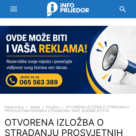
Naslovnica
Vijesti
Društvo
OTVORENA IZLOŽBA O STRADANJU
PROSVJETNIH RADNIKA U POGROMU 1942. GODINE (FOTO)
OTVORENA IZLOŽBA O
STRADANJU PROSVJETNIH