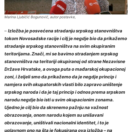
Marina Ljubičić Bogunović, autor postavke,
–
Izložba je posvećena stradanju srpskog stanovništva
tokom Novosadske racije i cilj je negdje bio da prikažemo
stradanje srpskog stanovništva na svim okupiranim
teritorijama. Znači, mi se bavimo stradanjem srpskog
stanovništva na teritoriji okupiranoj od strane Nezavisne
Države Hrvatske, a ovoga puta o mađarskoj okupacionoj
zoni, i željeli smo da prikažemo da je negdje princip i
namjera svih okupatorskih vlasti bilo zapravo uništenje
srpskog naroda i da je taj princip i odnos prema srpskom
narodu negdje bio isti u svim okupacionim zonama.
Ujedno je cilj bio da skrenemo pažnju na važnost
obrazovanja, onom narodu kojem su unišavani
obrazovanje, uništivali nacionalni identitet, i to je
uglavnom ono na šta je fokusirana ova izložba – na