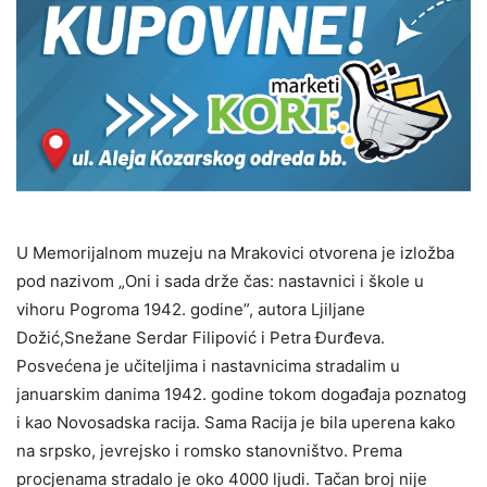
U Memorijalnom muzeju na Mrakovici otvorena je izložba
pod nazivom „Oni i sada drže čas: nastavnici i škole u
vihoru Pogroma 1942. godine”, autora Ljiljane
Dožić,Snežane Serdar Filipović i Petra Đurđeva.
Posvećena je učiteljima i nastavnicima stradalim u
januarskim danima 1942. godine tokom događaja poznatog
i kao Novosadska racija. Sama Racija je bila uperena kako
na srpsko, jevrejsko i romsko stanovništvo. Prema
procjenama stradalo je oko 4000 ljudi. Tačan broj nije