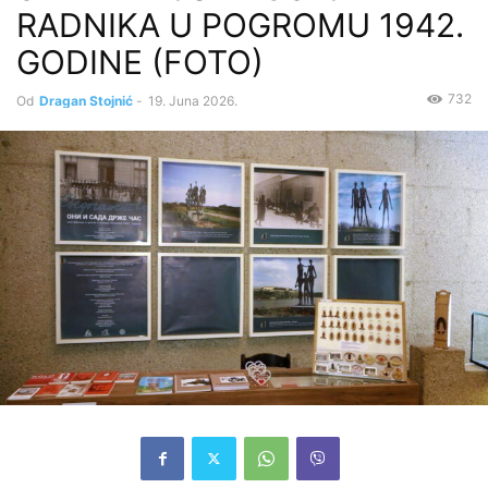
RADNIKA U POGROMU 1942.
GODINE (FOTO)
732
Od
Dragan Stojnić
-
19. Juna 2026.