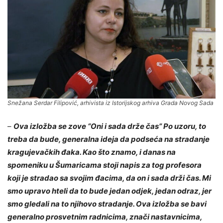
Snežana Serdar Filipović, arhivista iz Istorijskog arhiva Grada Novog Sada
–
Ova izložba se zove “Oni i sada drže čas” Po uzoru, to
treba da bude, generalna ideja da podseća na stradanje
kragujevačkih đaka. Kao što znamo, i danas na
spomeniku u Šumaricama stoji napis za tog profesora
koji je stradao sa svojim đacima, da on i sada drži čas. Mi
smo upravo hteli da to bude jedan odjek, jedan odraz, jer
smo gledali na to njihovo stradanje. Ova izložba se bavi
generalno prosvetnim radnicima, znači nastavnicima,