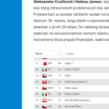
Aleksandar Cvetković i Helena Janson,
koj
koji zbog zdravstvenih problema još nije sp
Prijedorčani su poslije održanih sedam od p
dobrom 18. mjestu, koga dijele s reprezentaci
plasman u prvih 20 ekipa. Do zadnjeg skoka d
plasirani na senzacionalnom osmom mjestu, bi
nezvanična titula pripala finansijski, kadrov