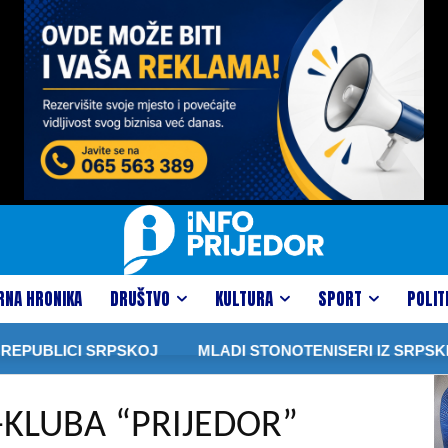
RNA HRONIKA
DRUŠTVO
KULTURA
SPORT
POLIT
CI SRPSKOJ
MLADI STONOTENISERI IZ SRPSKE I SRBIJ
KLUBA “PRIJEDOR”