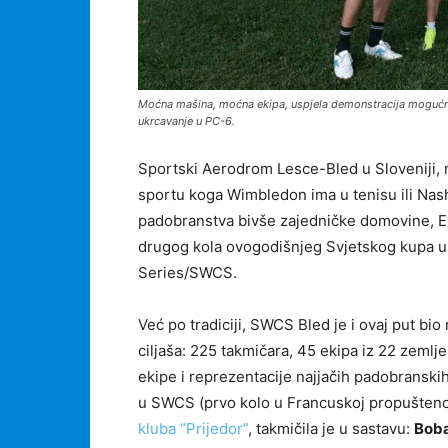
Moćna mašina, moćna ekipa, uspjela demonstracija mogućnost
ukrcavanje u PC-6.
Sportski Aerodrom Lesce-Bled u Sloveniji,
sportu koga Wimbledon ima u tenisu ili Nashv
padobranstva bivše zajedničke domovine, Evr
drugog kola ovogodišnjeg Svjetskog kupa u
Series/SWCS.
Već po tradiciji, SWCS Bled je i ovaj put bio
ciljaša: 225 takmičara, 45 ekipa iz 22 zemlj
ekipe i reprezentacije najjačih padobransk
u SWCS (prvo kolo u Francuskoj propušteno j
kluba “Prijedor”
, takmičila je u sastavu:
Boba