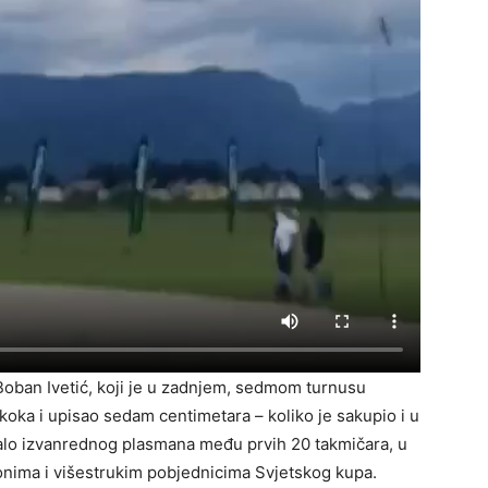
 Boban Ivetić, koji je u zadnjem, sedmom turnusu
koka i upisao sedam centimetara – koliko je sakupio i u
talo izvanrednog plasmana među prvih 20 takmičara, u
onima i višestrukim pobjednicima Svjetskog kupa.