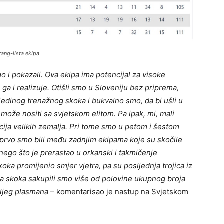
rang-lista ekipa
 i pokazali. Ova ekipa ima potencijal za visoke
 i realizuje. Otišli smo u Sloveniju bez priprema,
jedinog trenažnog skoka i bukvalno smo, da bi ušli u
 može nositi sa svjetskom elitom. Pa ipak, mi, mali
cija velikih zemalja. Pri tome smo u petom i šestom
 prvo smo bili među zadnjim ekipama koje su skočile
 nego što je prerastao u orkanski i takmičenje
ka promijenio smjer vjetra, pa su posljednja trojica iz
 dva skoka sakupili smo više od polovine ukupnog broja
oljeg plasmana
– komentarisao je nastup na Svjetskom