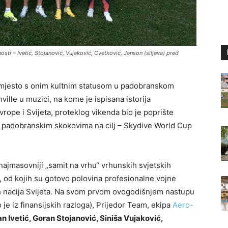
i – Ivetić, Stojanović, Vujaković, Cvetković, Janson (slijeva) pred
 mjesto s onim kultnim statusom u padobranskom
ille u muzici, na kome je ispisana istorija
ope i Svijeta, proteklog vikenda bio je poprište
 padobranskim skokovima na cilj – Skydive World Cup
 najmasovniji „samit na vrhu“ vrhunskih svjetskih
e, od kojih su gotovo polovina profesionalne vojne
ih nacija Svijeta. Na svom prvom ovogodišnjem nastupu
e iz finansijskih razloga), Prijedor Team, ekipa
Aero-
n Ivetić, Goran Stojanović, Siniša Vujaković,