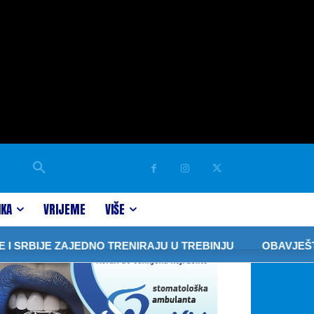
IKA
VRIJEME
VIŠE
E ZAJEDNO TRENIRAJU U TREBINJU
OBAVJEŠTENJE IZ “E