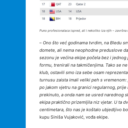
Puno profesionalaca ispred, ali i nekoliko iza njih – završna 
–
Ono što već godinama tvrdim, na Bledu smo
domete, ali nema neophodne preduslove da ga
sezonu je većina ekipe počela bez i jednog 
formu, trenirali na takmičenjima. Tako se ne
klub, ostavili smo iza sebe osam reprezenta
turnusu zaista imali veliki peh s vremenom:
po jakom vjetru na granici regularnog, prije
prekinuto, a onda nam se usred narednog sko
ekipa praktično prizemljila niz vjetar. U ta
centimetara, što nas je koštalo ubjedljivo b
kupu Siniša Vujaković, vođa ekipe.