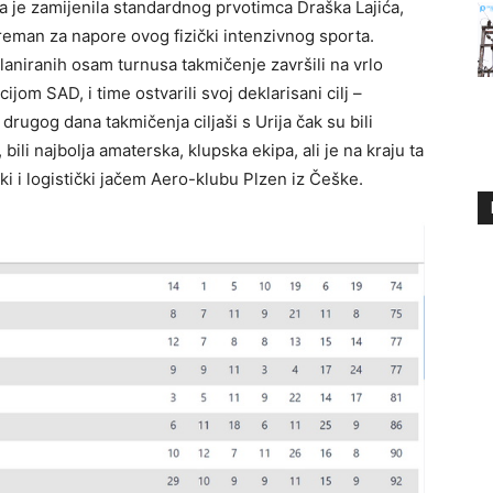
a je zamijenila standardnog prvotimca Draška Lajića,
reman za napore ovog fizički intenzivnog sporta.
laniranih osam turnusa takmičenje završili na vrlo
jom SAD, i time ostvarili svoj deklarisani cilj –
rugog dana takmičenja ciljaši s Urija čak su bili
li najbolja amaterska, klupska ekipa, ali je na kraju ta
ski i logistički jačem Aero-klubu Plzen iz Češke.