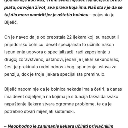
platu, odvojen život, sva prava koja ima. Naš stav je da se
taj dio mora namiriti jer je oštetio bolnicu
– pojasnio je
Bijelić.
On je naveo da je od preostala 22 ljekara koji su napustili
prijedorsku bolnicu, deset specijalista to učinilo nakon
ispunjenja ugovora o specijalizaciji radi zaposlenja u
drugoj zdravstvenoj ustanovi, jedan je ljekar sekundarac,
šest je prekinulo radni odnos zbog ispunjenja uslova za
penziju, dok je troje ljekara specijalista preminulo.
Bijelić napominje da je bolnica nekada imala četiri, a danas
ima devet odjeljenja na kojima je situacija takva da svako
napuštanje ljekara stvara ogromne probleme, te da je
potrebno stvari mijenjati sistemski.
–
Neophodno je zanimanje ljekara učiniti privlačnijim