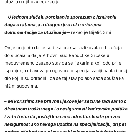
uložila u njihovu edukaciju.
–
U jednom slučaju potpisan je sporazum o izmirenju
duga u ratama, a u drugom je u toku priprema
dokumentacije za utuživanje
– rekao je Bijelić Srni.
On je ocijenio da se sudska praksa razlikovala od slučaja
do slučaja, a da je Vrhovni sud Republike Srpske u
međuvremenu zauzeo stav da se ljekarima koji odu prije
ispunjenja obaveza po ugovoru o specijalizaciji naplati onaj
dio koji nisu odradili i da se taj stav polako sada spušta ka
nižim sudovima.
–
Mi koristimo sve pravne lijekove jer se tu ne radi samo o
direktnom trošku nego i o nesigurnosti kadrovske politike
i zato treba da postoji kaznena odredba. Imate pravnu
nesigurnost ako nekoga uputite na specijalizaciju, on pet
godina nije kod vas, vi mu svaki mjesec isplaćujete bruto