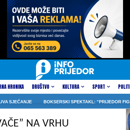
RNA HRONIKA
DRUŠTVO
KULTURA
SPORT
POLIT
EĆANJE
BOKSERSKI SPEKTAKL: “PRIJEDOR FIGHT NIGH
VAČE” NA VRHU