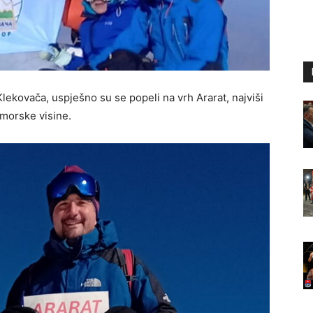
lekovača, uspješno su se popeli na vrh Ararat, najviši
dmorske visine.