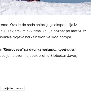
reme. Ovo je do sada najbrojnija ekspedicija iz
, u svjetskim okvirima, koji je poznat po motivu iz
nasukala Nojeva barka nakon velikog potopa.
a “Klekovača” na ovom značajnom podvigu i
sao je na svom fejsbuk profilu Slobodan Javor,
prijedor danas