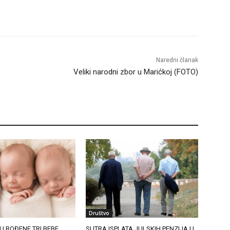
Naredni članak
Veliki narodni zbor u Marićkoj (FOTO)
Društvo
U ROĐENE TRI BEBE
SUTRA ISPLATA JULSKIH PENZIJA U