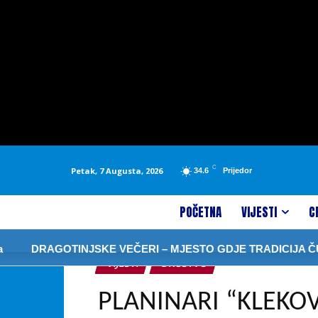
C
Petak, 7 Augusta, 2026
34.6
Prijedor
POČETNA
VIJESTI
C
RAGOTINJSKE VEČERI – MJESTO GDJE TRADICIJA ČUVA SJ
VIJESTI
DRUŠTVO
PLANINARI “KLEKO