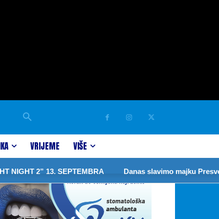
IKA
VRIJEME
VIŠE
T 2” 13. SEPTEMBRA
Danas slavimo majku Presvete Bogor