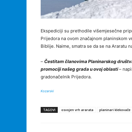
Ekspediciji su prethodile višemjesečne prip
Prijedora na ovom značajnom planinskom vrhu
Biblije. Naime, smatra se da se na Araratu 
–
Čestitam članovima Planinarskog društv
promociji našeg grada u ovoj oblasti
– napi
gradonačelnik Prijedora.
Kozarski
TAGOVI
osvojen vrh ararata
planinari klekovače