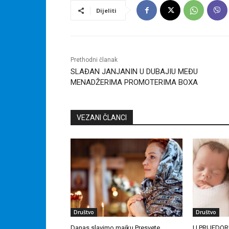
Dijeliti
Prethodni članak
SLAĐAN JANJANIN U DUBAJIU MEĐU
MENADŽERIMA PROMOTERIMA BOXA
VEZANI ČLANCI
Društvo
Društvo
Danas slavimo majku Presvete
U PRIJEDOR