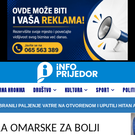
RNA HRONIKA
DRUŠTVO
KULTURA
SPORT
POLIT
I PALJENJE VATRE NA OTVORENOM I UPUTILI HITAN APEL 
A OMARSKE ZA BOLJI