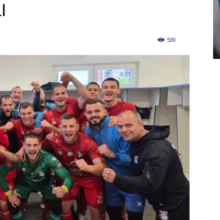
I
530
0