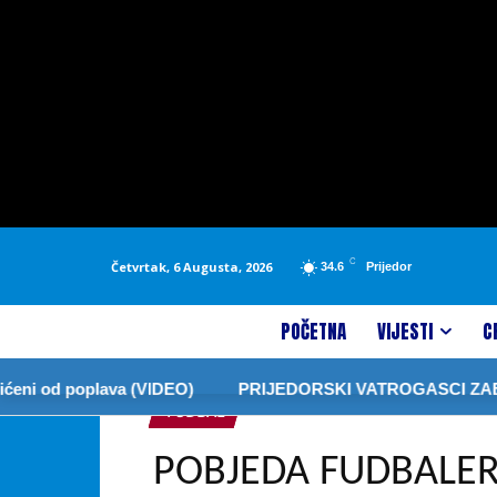
C
Četvrtak, 6 Augusta, 2026
34.6
Prijedor
POČETNA
VIJESTI
C
od poplava (VIDEO)
PRIJEDORSKI VATROGASCI ZABRANIL
FUDBAL
POBJEDA FUDBALER