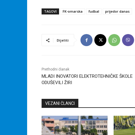
TAGOVI
FK-omarska
fudbal
prijedor danas
Dijeliti
Prethodni članak
MLADI INOVATORI ELEKTROTEHNIČKE ŠKOLE
ODUŠEVILI ŽIRI
VEZANI ČLANCI