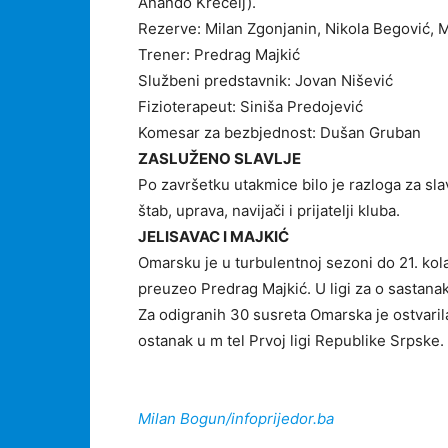
Anando Krecelj).
Rezerve: Milan Zgonjanin, Nikola Begović, M
Trener: Predrag Majkić
Službeni predstavnik: Jovan Nišević
Fizioterapeut: Siniša Predojević
Komesar za bezbjednost: Dušan Gruban
ZASLUŽENO SLAVLJE
Po završetku utakmice bilo je razloga za slav
štab, uprava, navijači i prijatelji kluba.
JELISAVAC I MAJKIĆ
Omarsku je u turbulentnoj sezoni do 21. kol
preuzeo Predrag Majkić. U ligi za o sastana
Za odigranih 30 susreta Omarska je ostvarila
ostanak u m tel Prvoj ligi Republike Srpske.
Milan Bogun/infoprijedor.ba