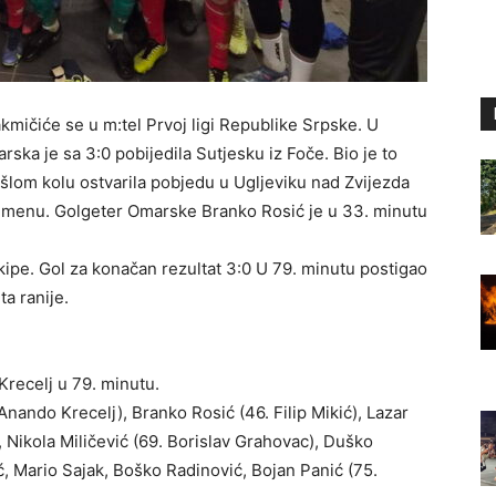
mičiće se u m:tel Prvoj ligi Republike Srpske. U
ska je sa 3:0 pobijedila Sutjesku iz Foče. Bio je to
šlom kolu ostvarila pobjedu u Ugljeviku nad Zvijezda
remenu. Golgeter Omarske Branko Rosić je u 33. minutu
ipe. Gol za konačan rezultat 3:0 U 79. minutu postigao
ta ranije.
 Krecelj u 79. minutu.
Anando Krecelj), Branko Rosić (46. Filip Mikić), Lazar
, Nikola Miličević (69. Borislav Grahovac), Duško
ć, Mario Sajak, Boško Radinović, Bojan Panić (75.