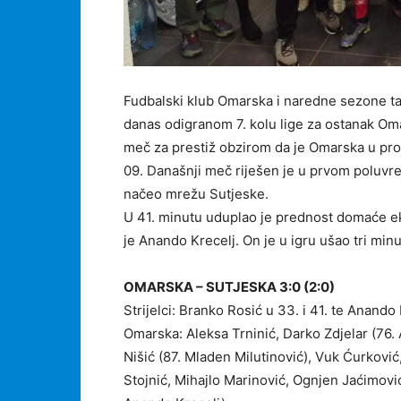
Fudbalski klub Omarska i naredne sezone tak
danas odigranom 7. kolu lige za ostanak Omar
meč za prestiž obzirom da je Omarska u pro
09. Današnji meč riješen je u prvom poluv
načeo mrežu Sutjeske.
U 41. minutu uduplao je prednost domaće ek
je Anando Krecelj. On je u igru ušao tri minu
OMARSKA – SUTJESKA 3:0 (2:0)
Strijelci: Branko Rosić u 33. i 41. te Anando
Omarska: Aleksa Trninić, Darko Zdjelar (76. 
Nišić (87. Mladen Milutinović), Vuk Ćurković
Stojnić, Mihajlo Marinović, Ognjen Jaćimovi