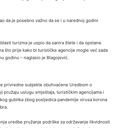
akao da je posebno važno da se i u narednoj godini
lasti turizma je uspio da sanira štete i da opstane.
 što prije kako bi turističke agencije mogle već sada
nu godinu – naglasio je Blagojević.
 sve privredne subjekte obuhvaćene Uredbom o
i pružaju uslugu smještaja, turističkim agencijama i
jskog gubitka zbog posljedica pandemije virusa korona
bra.
šenja uredbe pružanje podrške za održavanje likvidnosti