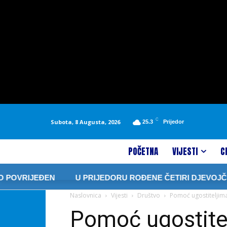
C
Subota, 8 Augusta, 2026
25.3
Prijedor
POČETNA
VIJESTI
C
IJEĐEN
U PRIJEDORU ROĐENE ČETIRI DJEVOJČICE I D
Naslovnica
Vijesti
Društvo
Pomoć ugostiteljima
Pomoć ugostitel