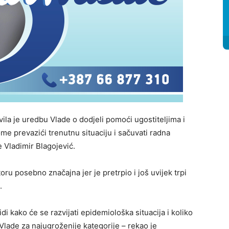
la je uredbu Vlade o dodjeli pomoći ugostiteljima i
ome prevazići trenutnu situaciju i sačuvati radna
 Vladimir Blagojević.
ru posebno značajna jer je pretrpio i još uvijek trpi
.
i kako će se razvijati epidemiološka situacija i koliko
Vlade za najugroženije kategorije – rekao je