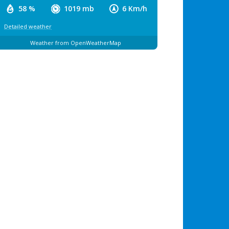
58 %
1019 mb
6 Km/h
Detailed weather
Weather from OpenWeatherMap