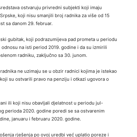
redstava ostvaruju privredni subjekti koji imaju
 Srpske, koji nisu smanjili broj radnika za više od 15
ust sa danom 29. februar.
sijski gubitak, koji podrazumijeva pad prometa u periodu
odnosu na isti period 2019. godine i da su izmirili
slenom radniku, zaključno sa 30. junom.
 radnika ne uzimaju se u obzir radnici kojima je istekao
oji su ostvarili pravo na penziju i otkazi ugovora o
ni ili koji nisu obavljali djelatnost u periodu jul-
og perioda 2020. godine poredi se sa ostvarenim
ne, januaru i februaru 2020. godine.
šenja rješenja po ovoj uredbi već uplatio poreze i