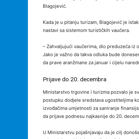
Blagojević.
Kada je u pitanju turizam, Blagojević je ist
nastavi sa sistemom turističkih vaučera.
– Zahvaljujući vaučerima, dio preduzeća iz ob
Jako je važno da takva odluka bude donesena
da prave aranžmane za januar i cijelu nared
Prijave do 20. decembra
Ministarstvo trgovine i turizma pozvalo je
postupku dodjele sredstava ugostiteljima koj
izvođačima umjetnosti za saniranje finansi
da prijave podnesu najkasnije do 20. decem
U Ministarstvu pojašnjavaju da je cilj dono