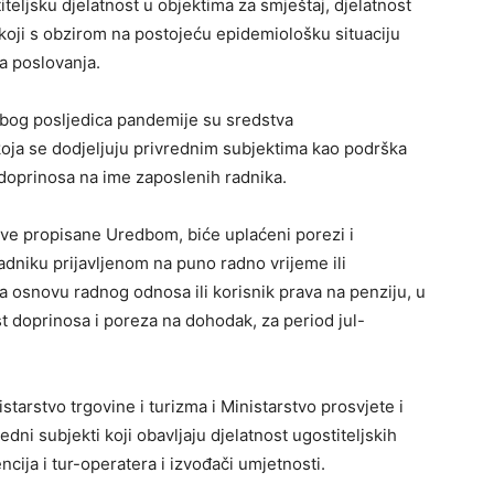
iteljsku djelatnost u objektima za smještaj, djelatnost
 koji s obzirom na postojeću epidemiološku situaciju
a poslovanja.
zbog posljedica pandemije su sredstva
ja se dodjeljuju privrednim subjektima kao podrška
 doprinosa na ime zaposlenih radnika.
ove propisane Uredbom, biće uplaćeni porezi i
dniku prijavljenom na puno radno vrijeme ili
a osnovu radnog odnosa ili korisnik prava na penziju, u
t doprinosa i poreza na dohodak, za period jul-
arstvo trgovine i turizma i Ministarstvo prosvjete i
edni subjekti koji obavljaju djelatnost ugostiteljskih
ncija i tur-operatera i izvođači umjetnosti.