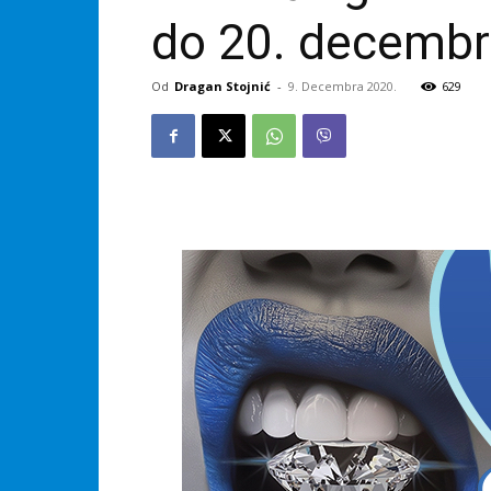
do 20. decembr
Od
Dragan Stojnić
-
9. Decembra 2020.
629