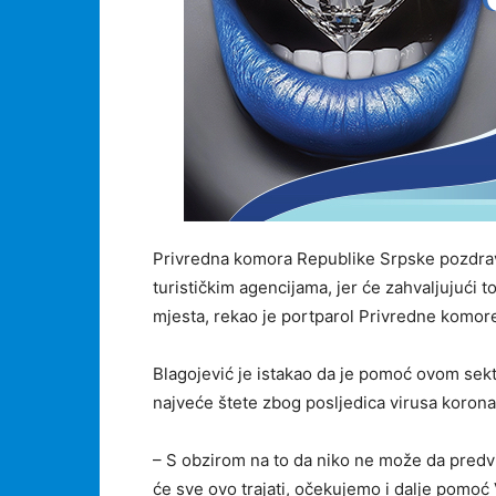
Privredna komora Republike Srpske pozdravi
turističkim agencijama, jer će zahvaljujući t
mjesta, rekao je portparol Privredne komore
Blagojević je istakao da je pomoć ovom sekto
najveće štete zbog posljedica virusa korona
– S obzirom na to da niko ne može da predvid
će sve ovo trajati, očekujemo i dalje pomoć 