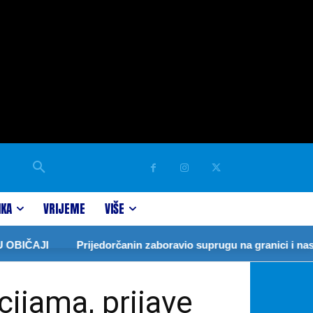
IKA
VRIJEME
VIŠE
JI
Prijedorčanin zaboravio suprugu na granici i nastavio 
cijama, prijave