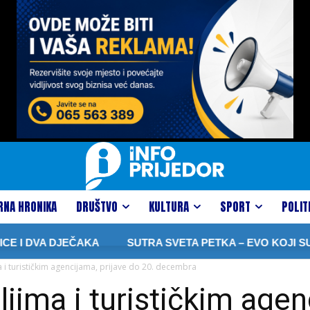
RNA HRONIKA
DRUŠTVO
KULTURA
SPORT
POLIT
VA DJEČAKA
SUTRA SVETA PETKA – EVO KOJI SU OBIČA
 i turističkim agencijama, prijave do 20. decembra
jima i turističkim agen