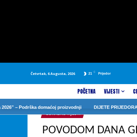
C
Četvrtak, 6 Augusta, 2026
21
Prijedor
POČETNA
VIJESTI
C
Podrška domaćoj proizvodnji
DIJETE PRIJEDORA NOVA G
LOKALNE VIJESTI
POVODOM DANA G