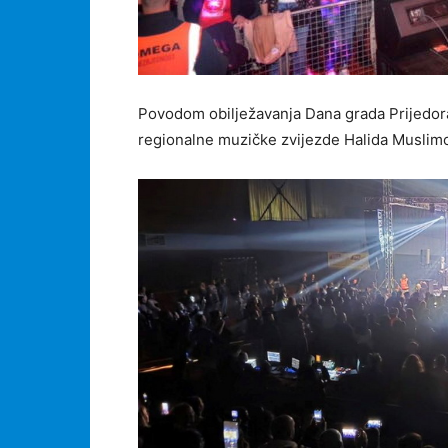
Povodom obilježavanja Dana grada Prijedora
regionalne muzičke zvijezde Halida Muslimovi