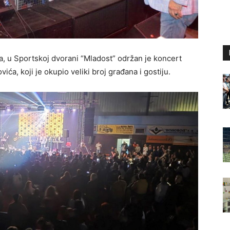
, u Sportskoj dvorani “Mladost” održan je koncert
ća, koji je okupio veliki broj građana i gostiju.