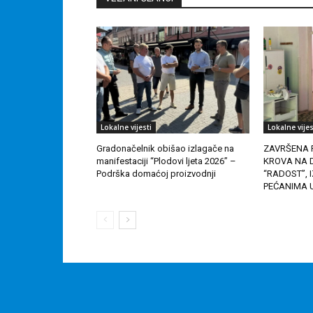
Lokalne vijesti
Lokalne vijes
Gradonačelnik obišao izlagače na
ZAVRŠENA 
manifestaciji “Plodovi ljeta 2026” –
KROVA NA D
Podrška domaćoj proizvodnji
“RADOST”,
PEĆANIMA 