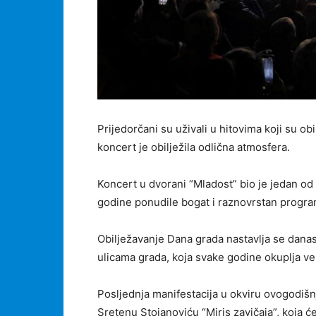
Prijedorčani su uživali u hitovima koji su ob
koncert je obilježila odlična atmosfera.
Koncert u dvorani “Mladost” bio je jedan od
godine ponudile bogat i raznovrstan progra
Obilježavanje Dana grada nastavlja se dan
ulicama grada, koja svake godine okuplja velik
Posljednja manifestacija u okviru ovogodišn
Sretenu Stojanoviću “Miris zavičaja”, koja ć