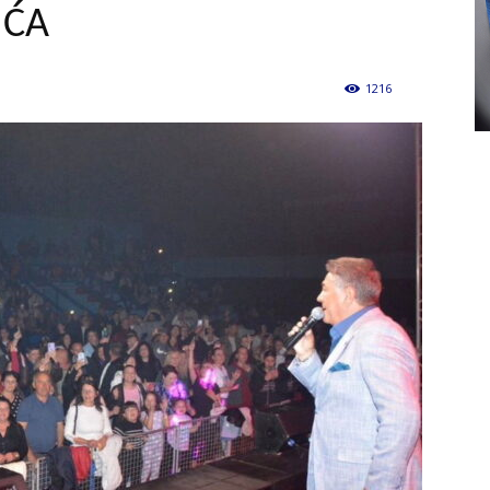
IĆA
1216
0