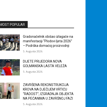
MOST POPULAR
Gradonačelnik obišao izlagače na
manifestaciji “Plodovi ljeta 2026”
– Podrška domaćoj proizvodnji
5. Augusta 2026.
DIJETE PRIJEDORA NOVA
GOLMANSKA LASTA VELEŽA
5. Augusta 2026.
ZAVRŠENA REKONSTRUKCIJA
KROVA NA DJEČIJEM VRTIĆU
“RADOST”, IZGRADNJA OBJEKTA
NA PEĆANIMA U ZAVRŠNOJ FAZI
5. Augusta 2026.