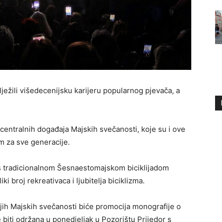
ilježili višedecenijsku karijeru popularnog pjevača, a
 centralnih događaja Majskih svečanosti, koje su i ove
m za sve generacije.
as tradicionalnom Šesnaestomajskom biciklijadom
i broj rekreativaca i ljubitelja biciklizma.
jih Majskih svečanosti biće promocija monografije o
e biti održana u ponedjeljak u Pozorištu Prijedor s