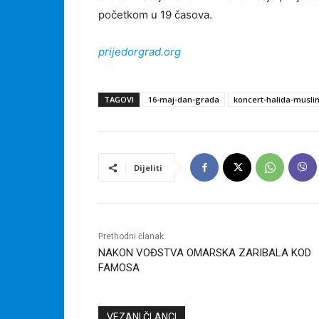
početkom u 19 časova.
prijedorgrad.org
TAGOVI
16-maj-dan-grada
koncert-halida-musli
Dijeliti
Prethodni članak
NAKON VOĐSTVA OMARSKA ZARIBALA KOD
FAMOSA
VEZANI ČLANCI