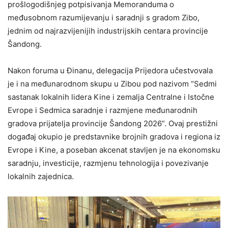
prošlogodišnjeg potpisivanja Memoranduma o
međusobnom razumijevanju i saradnji s gradom Zibo,
jednim od najrazvijenijih industrijskih centara provincije
Šandong.
Nakon foruma u Đinanu, delegacija Prijedora učestvovala
je i na međunarodnom skupu u Zibou pod nazivom “Sedmi
sastanak lokalnih lidera Kine i zemalja Centralne i Istočne
Evrope i Sedmica saradnje i razmjene međunarodnih
gradova prijatelja provincije Šandong 2026”. Ovaj prestižni
događaj okupio je predstavnike brojnih gradova i regiona iz
Evrope i Kine, a poseban akcenat stavljen je na ekonomsku
saradnju, investicije, razmjenu tehnologija i povezivanje
lokalnih zajednica.