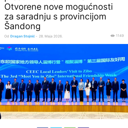
Otvorene nove mogućnosti
za saradnju s provincijom
Šandong
1149
Od
Dragan Stojnić
-
28. Maja 2026.