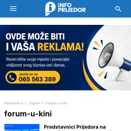
Naslovnica
Tagovi
Forum-u-kini
forum-u-kini
Predstavnici Prijedora na