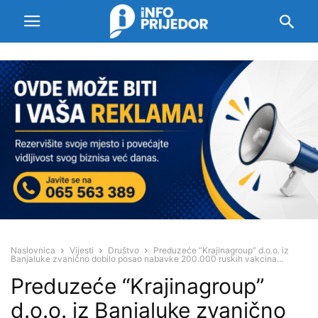
Naslovnica
Vijesti
Društvo
Preduzeće “Krajinagroup” d.o.o. iz
Banjaluke zvanično dobilo posao nabavke 200.000 ruskih vakcina...
Preduzeće “Krajinagroup”
d.o.o. iz Banjaluke zvanično