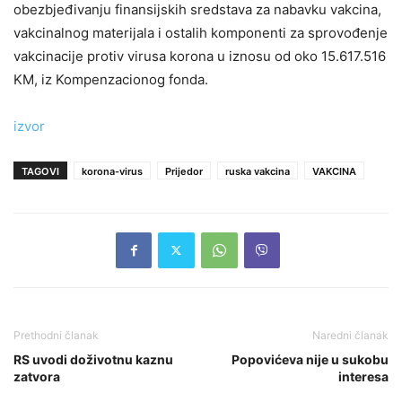
obezbjeđivanju finansijskih sredstava za nabavku vakcina,
vakcinalnog materijala i ostalih komponenti za sprovođenje
vakcinacije protiv virusa korona u iznosu od oko 15.617.516
KM, iz Kompenzacionog fonda.
izvor
TAGOVI
korona-virus
Prijedor
ruska vakcina
VAKCINA
Prethodni članak
Naredni članak
RS uvodi doživotnu kaznu
Popovićeva nije u sukobu
zatvora
interesa