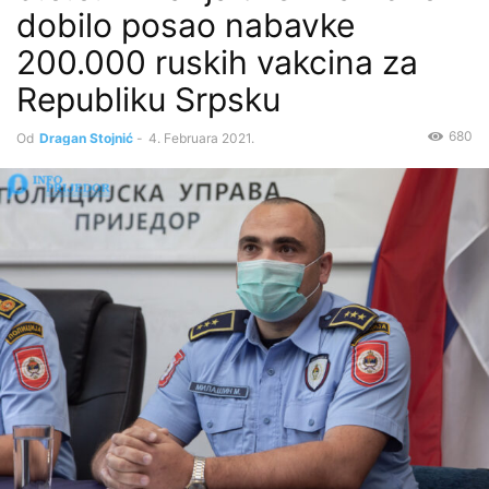
dobilo posao nabavke
200.000 ruskih vakcina za
Republiku Srpsku
680
Od
Dragan Stojnić
-
4. Februara 2021.