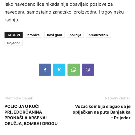
iako navedeno lice nikada nije obavljalo poslove za
navedenu samostalno zanatsko-proizvodnu i trgovinsku
radnju.
TAGOVI
hronika
novi grad
policija
preduzetnik
Prijedor
Prethodni članak
Naredni članak
POLICIJA U KUĆI
Vozač kombija slagao da je
PRIJEDORČANINA
opljačkan na putu Banjaluka
PRONAŠLA ARSENAL
– Prijedor
ORUŽJA, BOMBE I DROGU