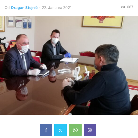
687
Od
Dragan Stojnić
-
22. Januara 2021.