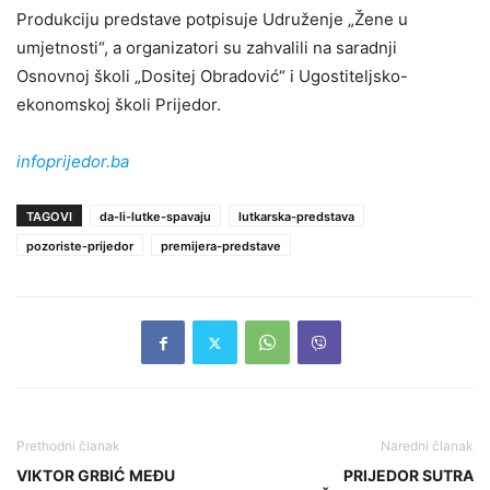
Produkciju predstave potpisuje Udruženje „Žene u
umjetnosti“, a organizatori su zahvalili na saradnji
Osnovnoj školi „Dositej Obradović“ i Ugostiteljsko-
ekonomskoj školi Prijedor.
infoprijedor.ba
TAGOVI
da-li-lutke-spavaju
lutkarska-predstava
pozoriste-prijedor
premijera-predstave
Prethodni članak
Naredni članak
VIKTOR GRBIĆ MEĐU
PRIJEDOR SUTRA