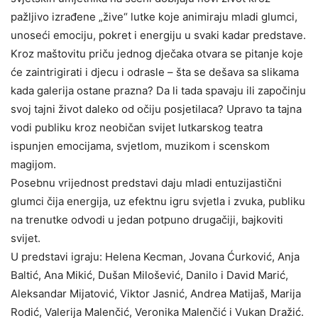
pažljivo izrađene „žive“ lutke koje animiraju mladi glumci,
unoseći emociju, pokret i energiju u svaki kadar predstave.
Kroz maštovitu priču jednog dječaka otvara se pitanje koje
će zaintrigirati i djecu i odrasle – šta se dešava sa slikama
kada galerija ostane prazna? Da li tada spavaju ili započinju
svoj tajni život daleko od očiju posjetilaca? Upravo ta tajna
vodi publiku kroz neobičan svijet lutkarskog teatra
ispunjen emocijama, svjetlom, muzikom i scenskom
magijom.
Posebnu vrijednost predstavi daju mladi entuzijastični
glumci čija energija, uz efektnu igru svjetla i zvuka, publiku
na trenutke odvodi u jedan potpuno drugačiji, bajkoviti
svijet.
U predstavi igraju: Helena Kecman, Jovana Ćurković, Anja
Baltić, Ana Mikić, Dušan Milošević, Danilo i David Marić,
Aleksandar Mijatović, Viktor Jasnić, Andrea Matijaš, Marija
Rodić, Valerija Malenčić, Veronika Malenčić i Vukan Dražić.