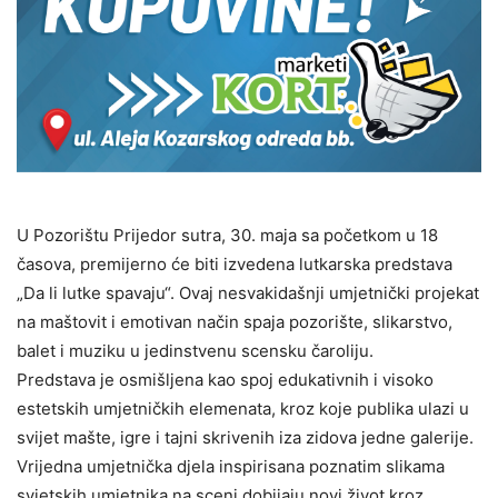
U Pozorištu Prijedor sutra, 30. maja sa početkom u 18
časova, premijerno će biti izvedena lutkarska predstava
„Da li lutke spavaju“. Ovaj nesvakidašnji umjetnički projekat
na maštovit i emotivan način spaja pozorište, slikarstvo,
balet i muziku u jedinstvenu scensku čaroliju.
Predstava je osmišljena kao spoj edukativnih i visoko
estetskih umjetničkih elemenata, kroz koje publika ulazi u
svijet mašte, igre i tajni skrivenih iza zidova jedne galerije.
Vrijedna umjetnička djela inspirisana poznatim slikama
svjetskih umjetnika na sceni dobijaju novi život kroz