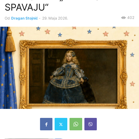
SPAVAJU“
402
Od
Dragan Stojnić
-
29. Maja 2026.