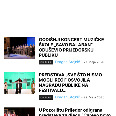
GODIŠNJI KONCERT MUZIČKE
ŠKOLE „SAVO BALABAN“
ODUŠEVIO PRIJEDORSKU
PUBLIKU
Dragan Stojnić
-
27. Maja 2026.
KULTURA
PREDSTAVA „SVE ŠTO NISMO
MOGLI REĆI“ OSVOJILA
NAGRADU PUBLIKE NA
FESTIVALU...
Dragan Stojnić
-
22. Maja 2026.
KULTURA
U Pozorištu Prijedor odigrana
predstava za djecu “Carevo novo