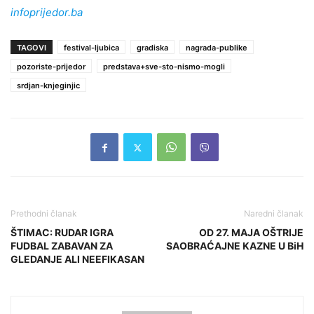
infoprijedor.ba
TAGOVI
festival-ljubica
gradiska
nagrada-publike
pozoriste-prijedor
predstava+sve-sto-nismo-mogli
srdjan-knjeginjic
Prethodni članak
Naredni članak
ŠTIMAC: RUDAR IGRA
OD 27. MAJA OŠTRIJE
FUDBAL ZABAVAN ZA
SAOBRAĆAJNE KAZNE U BiH
GLEDANJE ALI NEEFIKASAN