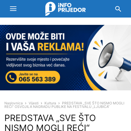
Naslovnica
Vijesti
Kultura
PREDSTAVA „SVE ŠTO NISMO MOGLI
REĆI“ OSVOJILA NAGRADU PUBLIKE NA FESTIVALU „LJUBICA“
PREDSTAVA „SVE ŠTO
NISMO MOGLI REĆI“