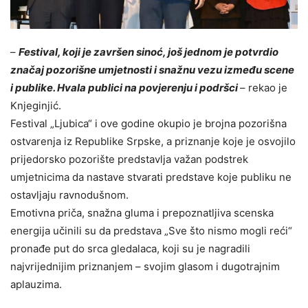
–
Festival, koji je završen sinoć, još jednom je potvrdio
značaj pozorišne umjetnosti i snažnu vezu između scene
i publike. Hvala publici na povjerenju i podršci
– rekao je
Knjeginjić.
Festival „Ljubica“ i ove godine okupio je brojna pozorišna
ostvarenja iz Republike Srpske, a priznanje koje je osvojilo
prijedorsko pozorište predstavlja važan podstrek
umjetnicima da nastave stvarati predstave koje publiku ne
ostavljaju ravnodušnom.
Emotivna priča, snažna gluma i prepoznatljiva scenska
energija učinili su da predstava „Sve što nismo mogli reći“
pronađe put do srca gledalaca, koji su je nagradili
najvrijednijim priznanjem – svojim glasom i dugotrajnim
aplauzima.