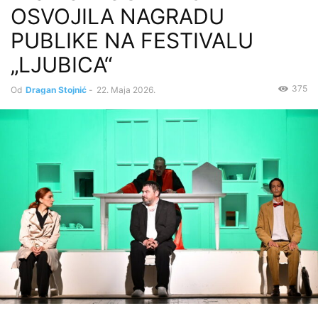
OSVOJILA NAGRADU
PUBLIKE NA FESTIVALU
„LJUBICA“
375
Od
Dragan Stojnić
-
22. Maja 2026.