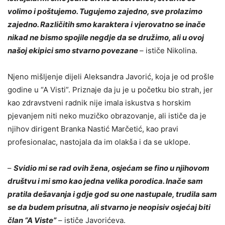
volimo i poštujemo. Tugujemo zajedno, sve prolazimo
zajedno. Različitih smo karaktera i vjerovatno se inače
nikad ne bismo spojile negdje da se družimo, ali u ovoj
našoj ekipici smo stvarno povezane
– ističe Nikolina.
Njeno mišljenje dijeli Aleksandra Javorić, koja je od prošle
godine u “A Visti”. Priznaje da ju je u početku bio strah, jer
kao zdravstveni radnik nije imala iskustva s horskim
pjevanjem niti neko muzičko obrazovanje, ali ističe da je
njihov dirigent Branka Nastić Marčetić, kao pravi
profesionalac, nastojala da im olakša i da se uklope.
–
Svidio mi se rad ovih žena, osjećam se fino u njihovom
društvu i mi smo kao jedna velika porodica. Inače sam
pratila dešavanja i gdje god su one nastupale, trudila sam
se da budem prisutna, ali stvarno je neopisiv osjećaj biti
član “A Viste”
– ističe Javorićeva.