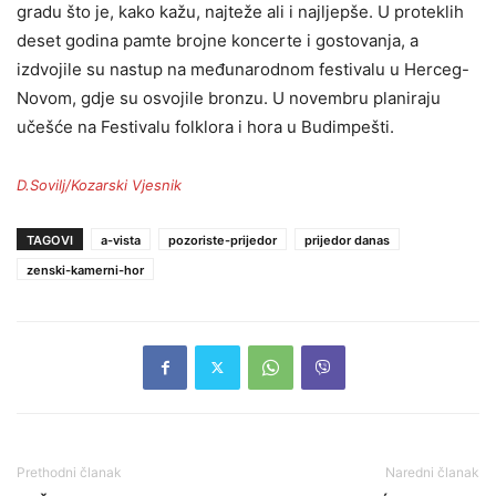
gradu što je, kako kažu, najteže ali i najljepše. U proteklih
deset godina pamte brojne koncerte i gostovanja, a
izdvojile su nastup na međunarodnom festivalu u Herceg-
Novom, gdje su osvojile bronzu. U novembru planiraju
učešće na Festivalu folklora i hora u Budimpešti.
D.Sovilj/Kozarski Vjesnik
TAGOVI
a-vista
pozoriste-prijedor
prijedor danas
zenski-kamerni-hor
Prethodni članak
Naredni članak