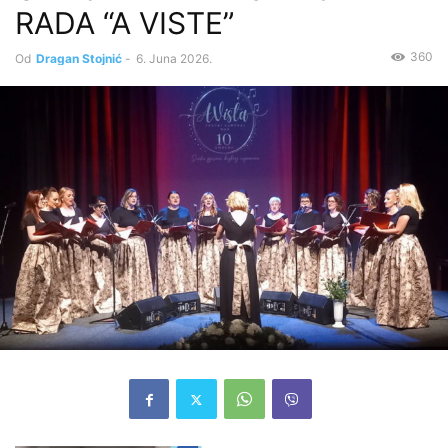
RADA “A VISTE”
360
Od
Dragan Stojnić
-
6. Juna 2026.