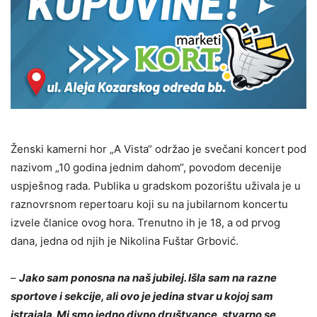
Ženski kamerni hor „A Vista“ održao je svečani koncert pod
nazivom „10 godina jednim dahom“, povodom decenije
uspješnog rada. Publika u gradskom pozorištu uživala je u
raznovrsnom repertoaru koji su na jubilarnom koncertu
izvele članice ovog hora. Trenutno ih je 18, a od prvog
dana, jedna od njih je Nikolina Fuštar Grbović.
–
Jako sam ponosna na naš jubilej. Išla sam na razne
sportove i sekcije, ali ovo je jedina stvar u kojoj sam
istrajala. Mi smo jedno divno društvance, stvarno se