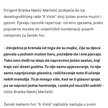
Dirigent Branka Nastić Marčetić podsjeća da iza
desetogodišnjeg rada “A Viste” stoji ljubav prema muzici i
pjesmi. Pjevaju raznolik repertoar: od etno pjesama, preko
popularne muzike do umjetničkih kombinaciji pisanih
namjenski za ženski hor.
–
Inicijativa je krenula od toga da su majke, čija su djeca
pjevala u jednom malom horu, poželjele da i one pjevaju.
Tako smo došli na ideju da napravimo jedan sastav, koji
traje već deset godina. To nije samo upjevavanje, to nije
samo zagrijavanje glasnica, raščitavanje nota ili učenje
nekih melodija. To je mnogo više, kad se ti glasovi spoje,
pa se napravi jedna harmonija, i onda još muzički uobliči
–
ističe Branka Nastić Marčetić.
Ženski kamerni hor “A Vista” najčešće nastupa u svom