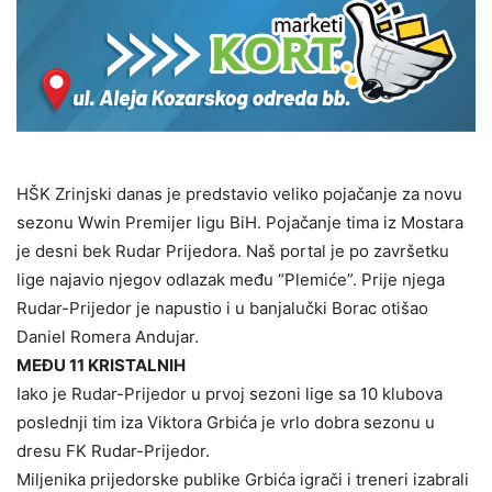
HŠK Zrinjski danas je predstavio veliko pojačanje za novu
sezonu Wwin Premijer ligu BiH. Pojačanje tima iz Mostara
je desni bek Rudar Prijedora. Naš portal je po završetku
lige najavio njegov odlazak među “Plemiće”. Prije njega
Rudar-Prijedor je napustio i u banjalučki Borac otišao
Daniel Romera Andujar.
MEĐU 11 KRISTALNIH
Iako je Rudar-Prijedor u prvoj sezoni lige sa 10 klubova
poslednji tim iza Viktora Grbića je vrlo dobra sezonu u
dresu FK Rudar-Prijedor.
Miljenika prijedorske publike Grbića igrači i treneri izabrali