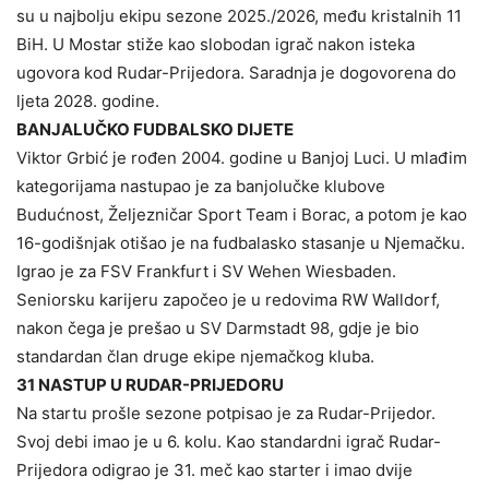
su u najbolju ekipu sezone 2025./2026, među kristalnih 11
BiH. U Mostar stiže kao slobodan igrač nakon isteka
ugovora kod Rudar-Prijedora. Saradnja je dogovorena do
ljeta 2028. godine.
BANJALUČKO FUDBALSKO DIJETE
Viktor Grbić je rođen 2004. godine u Banjoj Luci. U mlađim
kategorijama nastupao je za banjolučke klubove
Budućnost, Željezničar Sport Team i Borac, a potom je kao
16-godišnjak otišao je na fudbalasko stasanje u Njemačku.
Igrao je za FSV Frankfurt i SV Wehen Wiesbaden.
Seniorsku karijeru započeo je u redovima RW Walldorf,
nakon čega je prešao u SV Darmstadt 98, gdje je bio
standardan član druge ekipe njemačkog kluba.
31 NASTUP U RUDAR-PRIJEDORU
Na startu prošle sezone potpisao je za Rudar-Prijedor.
Svoj debi imao je u 6. kolu. Kao standardni igrač Rudar-
Prijedora odigrao je 31. meč kao starter i imao dvije