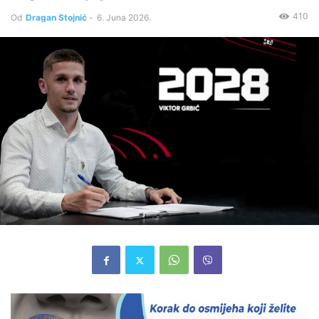
410
Od
Dragan Stojnić
-
6. Juna 2026.