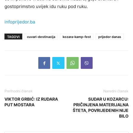
gostoprimstvo uvijek idu ruku pod ruku.
infoprijedor.ba
TAGOVI
cuvari-destinacija
kozara-kamp-fest
prijedor danas
Prethodni članak
Naredni članak
VIKTOR GRBIĆ: IZ RUDARA
SUDAR U KOZARCU:
PUT MOSTARA
PRIČINJENA MATERIJALNA
ŠTETA, POVRIJEĐENIH NIJE
BILO