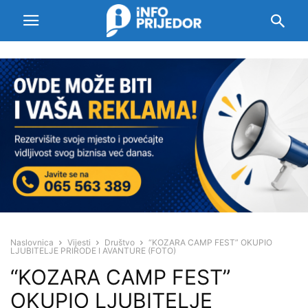
Naslovnica
Vijesti
Društvo
“KOZARA CAMP FEST” OKUPIO
LJUBITELJE PRIRODE I AVANTURE (FOTO)
“KOZARA CAMP FEST”
OKUPIO LJUBITELJE