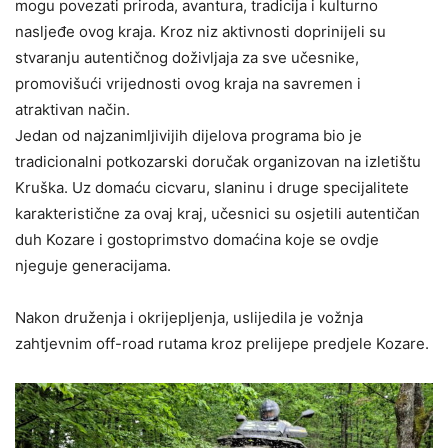
mogu povezati priroda, avantura, tradicija i kulturno
nasljeđe ovog kraja. Kroz niz aktivnosti doprinijeli su
stvaranju autentičnog doživljaja za sve učesnike,
promovišući vrijednosti ovog kraja na savremen i
atraktivan način.
Jedan od najzanimljivijih dijelova programa bio je
tradicionalni potkozarski doručak organizovan na izletištu
Kruška. Uz domaću cicvaru, slaninu i druge specijalitete
karakteristične za ovaj kraj, učesnici su osjetili autentičan
duh Kozare i gostoprimstvo domaćina koje se ovdje
njeguje generacijama.
Nakon druženja i okrijepljenja, uslijedila je vožnja
zahtjevnim off-road rutama kroz prelijepe predjele Kozare.