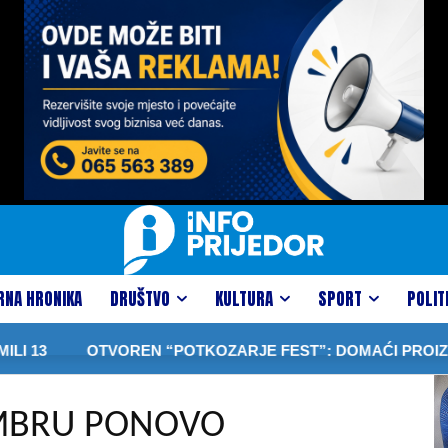
RNA HRONIKA
DRUŠTVO
KULTURA
SPORT
POLIT
3
OTVOREN “POTKOZARJE FEST”: DOMAĆI PROIZVODI, T
EMBRU PONOVO