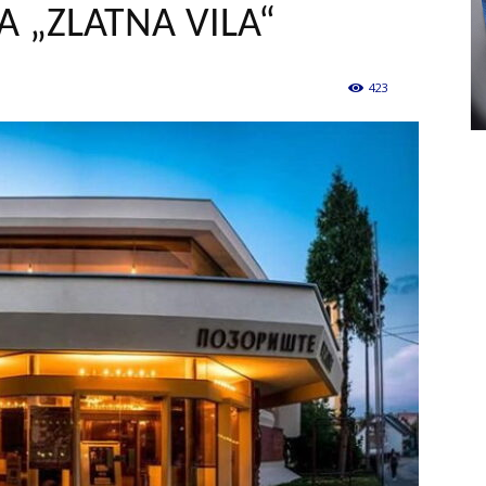
 „ZLATNA VILA“
423
0