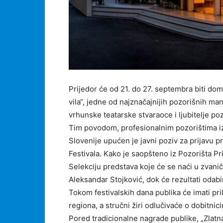
Prijedor će od 21. do 27. septembra biti do
vila“, jedne od najznačajnijih pozorišnih ma
vrhunske teatarske stvaraoce i ljubitelje po
Tim povodom, profesionalnim pozorištima iz
Slovenije upućen je javni poziv za prijavu
Festivala. Kako je saopšteno iz Pozorišta Prij
Selekciju predstava koje će se naći u zvanič
Aleksandar Stojković, dok će rezultati odabir
Tokom festivalskih dana publika će imati pri
regiona, a stručni žiri odlučivaće o dobitnic
Pored tradicionalne nagrade publike, „Zlatna