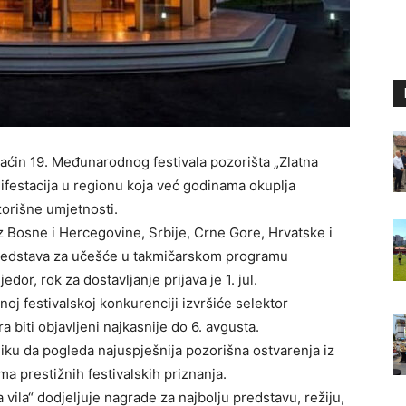
maćin 19. Međunarodnog festivala pozorišta „Zlatna
nifestacija u regionu koja već godinama okuplja
zorišne umjetnosti.
 Bosne i Hercegovine, Srbije, Crne Gore, Hrvatske i
 predstava za učešće u takmičarskom programu
edor, rok za dostavljanje prijava je 1. jul.
noj festivalskoj konkurenciji izvršiće selektor
a biti objavljeni najkasnije do 6. avgusta.
liku da pogleda najuspješnija pozorišna ostvarenja iz
ima prestižnih festivalskih priznanja.
 vila“ dodjeljuje nagrade za najbolju predstavu, režiju,