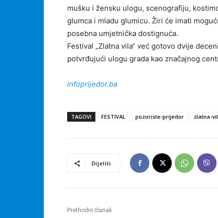
mušku i žensku ulogu, scenografiju, kostimo
glumca i mladu glumicu. Žiri će imati mogućn
posebna umjetnička dostignuća.
Festival „Zlatna vila“ već gotovo dvije decen
potvrđujući ulogu grada kao značajnog centr
infoprijedor.ba
TAGOVI
FESTIVAL
pozoriste-prijedor
zlatna-vi
Dijeliti
Prethodni članak