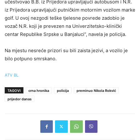
učestvovao B.B. iz Prijedora upravljajući autobusom i N.R.
iz Prijedora upravljajući putničkim motornim vozilom marke
golf. U ovoj nezgodi teške tjelesne povrede zadobio je
vozač N.R. koji je prevezen na Univerzitetsko-klinički
centar Republike Srpske u Banjaluci”, navela je policija.
Na mjestu nesreće prizori su bili zaista jezivi, a vozilo je
bilo potpuno smrskano.
ATV BL
TAGOVI
crna hronika
policija
preminuo Nikola Rokvić
prijedor danas