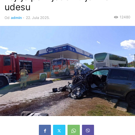
udesu
12480
Od
admin
-
22. Jula 2025.