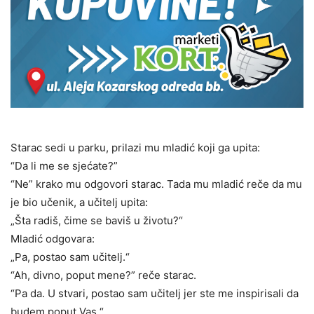
Starac sedi u parku, prilazi mu mladić koji ga upita:
“Da li me se sjećate?”
“Ne” krako mu odgovori starac. Tada mu mladić reče da mu
je bio učenik, a učitelj upita:
„Šta radiš, čime se baviš u životu?“
Mladić odgovara:
„Pa, postao sam učitelj.“
“Ah, divno, poput mene?” reče starac.
“Pa da. U stvari, postao sam učitelj jer ste me inspirisali da
budem poput Vas.“