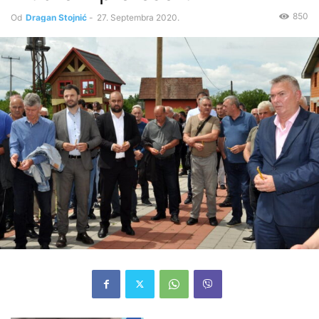
850
Od
Dragan Stojnić
-
27. Septembra 2020.