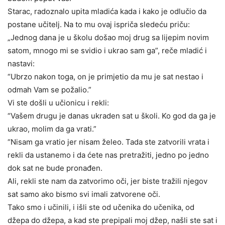
Starac, radoznalo upita mladića kada i kako je odlučio da
postane učitelj. Na to mu ovaj ispriča sledeću priču:
„Jednog dana je u školu došao moj drug sa lijepim novim
satom, mnogo mi se svidio i ukrao sam ga”, reče mladić i
nastavi:
“Ubrzo nakon toga, on je primjetio da mu je sat nestao i
odmah Vam se požalio.”
Vi ste došli ​​u učionicu i rekli:
“Vašem drugu je danas ukraden sat u školi. Ko god da ga je
ukrao, ​​molim da ga vrati.”
“Nisam ga vratio jer nisam želeo. Tada ste zatvorili vrata i
rekli da ustanemo i da ćete nas pretražiti, jedno po jedno
dok sat ne bude pronađen.
Ali, rekli ste nam da zatvorimo oči, jer biste tražili njegov
sat samo ako bismo svi imali zatvorene oči.
Tako smo i učinili, i išli ste od učenika do učenika, od
džepa do džepa, a kad ste prepipali moj džep, našli ste sat i