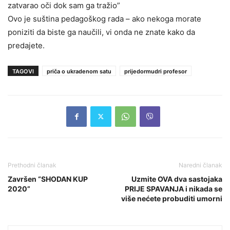
zatvarao oči dok sam ga tražio”
Ovo je suština pedagoškog rada – ako nekoga morate
poniziti da biste ga naučili, vi onda ne znate kako da
predajete.
TAGOVI
priča o ukradenom satu
prijedormudri profesor
Prethodni članak
Naredni članak
Završen “SHODAN KUP
Uzmite OVA dva sastojaka
2020”
PRIJE SPAVANJA i nikada se
više nećete probuditi umorni