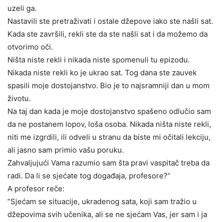
uzeli ga.
Nastavili ste pretraživati i ostale džepove iako ste našli sat.
Kada ste završili, rekli ste da ste našli sat i da možemo da
otvorimo oči.
Ništa niste rekli i nikada niste spomenuli tu epizodu.
Nikada niste rekli ko je ukrao sat. Tog dana ste zauvek
spasili moje dostojanstvo. Bio je to najsramniji dan u mom
životu.
Na taj dan kada je moje dostojanstvo spašeno odlučio sam
da ne postanem lopov, loša osoba. Nikada ništa niste rekli,
niti me izgrdili, ili odveli u stranu da biste mi očitali lekciju,
ali jasno sam primio vašu poruku.
Zahvaljujući Vama razumio sam šta pravi vaspitač treba da
radi. Da li se sjećate tog događaja, profesore?”
A profesor reče:
“Sjećam se situacije, ukradenog sata, koji sam tražio u
džepovima svih učenika, ali se ne sjećam Vas, jer sam i ja