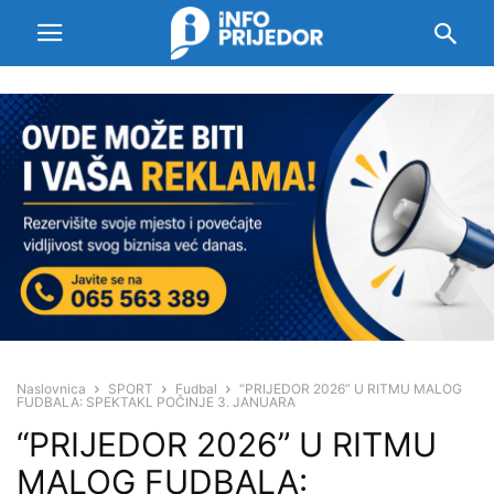
Naslovnica
SPORT
Fudbal
“PRIJEDOR 2026” U RITMU MALOG
FUDBALA: SPEKTAKL POČINJE 3. JANUARA
“PRIJEDOR 2026” U RITMU
MALOG FUDBALA: