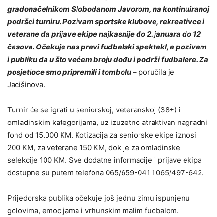
gradonačelnikom Slobodanom Javorom, na kontinuiranoj
podršci turniru. Pozivam sportske klubove, rekreativce i
veterane da prijave ekipe najkasnije do 2. januara do 12
časova. Očekuje nas pravi fudbalski spektakl, a pozivam
i publiku da u što većem broju dođu i podrži fudbalere. Za
posjetioce smo pripremili i tombolu
– poručila je
Jacišinova.
Turnir će se igrati u seniorskoj, veteranskoj (38+) i
omladinskim kategorijama, uz izuzetno atraktivan nagradni
fond od 15.000 KM. Kotizacija za seniorske ekipe iznosi
200 KM, za veterane 150 KM, dok je za omladinske
selekcije 100 KM. Sve dodatne informacije i prijave ekipa
dostupne su putem telefona 065/659-041 i 065/497-642.
Prijedorska publika očekuje još jednu zimu ispunjenu
golovima, emocijama i vrhunskim malim fudbalom.